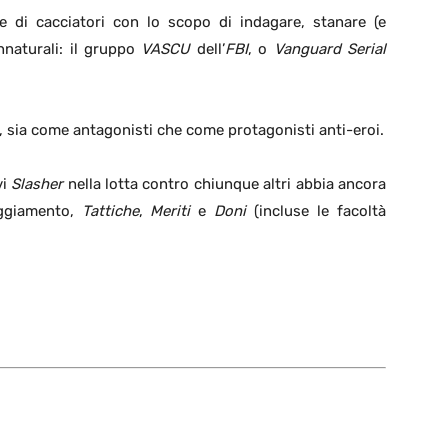
di cacciatori con lo scopo di indagare, stanare (e
annaturali: il gruppo
VASCU
dell’
FBI
, o
Vanguard Serial
a, sia come antagonisti che come protagonisti anti-eroi.
vi
Slasher
nella lotta contro chiunque altri abbia ancora
aggiamento,
Tattiche
,
Meriti
e
Doni
(incluse le facoltà