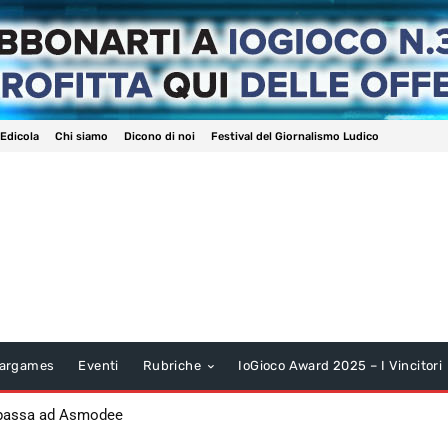
 Edicola
Chi siamo
Dicono di noi
Festival del Giornalismo Ludico
argames
Eventi
Rubriche
IoGioco Award 2025 – I Vincitori
 passa ad Asmodee