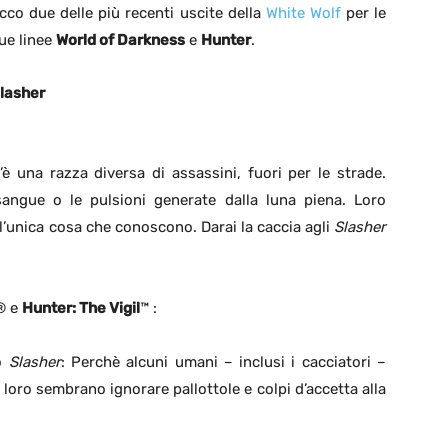
cco due delle più recenti uscite della
White Wolf
per le
ue linee
World of Darkness
e
Hunter
.
lasher
’è una razza diversa di assassini, fuori per le strade.
sangue o le pulsioni generate dalla luna piena. Loro
’unica cosa che conoscono. Darai la caccia agli
Slasher
® e
Hunter: The Vigil
™ :
no
Slasher
: Perchè alcuni umani – inclusi i cacciatori –
loro sembrano ignorare pallottole e colpi d’accetta alla