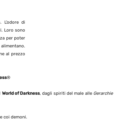
. L’odore di
ri. Loro sono
za per poter
 alimentano.
one al prezzo
ness
®
l
World of Darkness
, dagli spiriti del male alle
Gerarchie
e coi demoni.