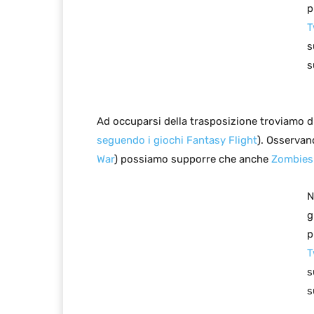
p
T
s
s
Ad occuparsi della trasposizione troviamo 
seguendo i giochi Fantasy Flight
). Osservan
War
) possiamo supporre che anche
Zombies!
N
g
p
T
s
s