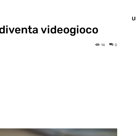
U
diventa videogioco
14
0