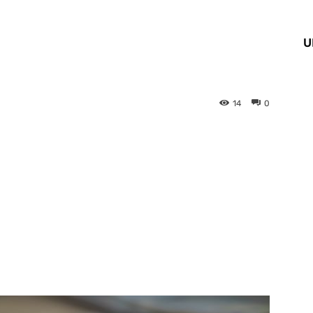
U
14
0