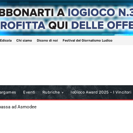
 Edicola
Chi siamo
Dicono di noi
Festival del Giornalismo Ludico
argames
Eventi
Rubriche
IoGioco Award 2025 – I Vincitori
 passa ad Asmodee