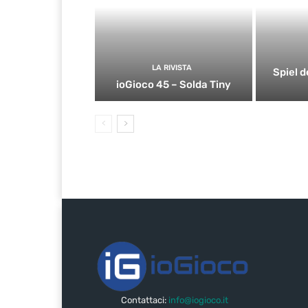
LA RIVISTA
Spiel d
ioGioco 45 – Solda Tiny
Contattaci:
info@iogioco.it