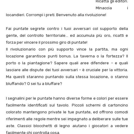
Ricatta gli editori.
Minaccia i
locandieri. Corrompi i preti. Benvenuto alla rivoluzione!
Fai puntate segrete contro i tuoi avversari col supporto della
gente, del controllo territoriale… ed accumula più oro, ricatti e
forza per vincere il prossimo giro di puntate!
Il rivoluzionario con più supporto vince la partita, ma ogni
locazione garantisce punti bonus. La taverna o la fortezza? Il
porto o la piantagione? Sapere quali aree difendere – e quali
lasciare alle dispute dei tuoi avversari – è cruciale per la vittoria.
Ma questi staranno puntando sulla stessa locazione, o stanno
bluffando? O sei tu a bluffare?
I segnalini per le puntate hanno diverse forme e colori per essere
facilmente identificati sul tavolo. Piccoli schermi di cartoncino
colorato mantengono private le tue puntate, ed offrono comodi
riferimenti alle regole mentre sei impegnato a deliberare sulle tue
aste. Classici blocchetti di legno aiutano i giocatori a vedere
facilmente chi controlla cosa.