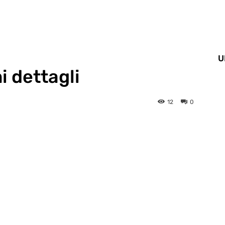
U
i dettagli
12
0