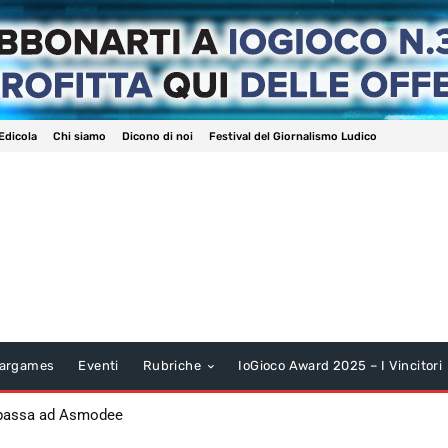
Edicola
Chi siamo
Dicono di noi
Festival del Giornalismo Ludico
argames
Eventi
Rubriche
IoGioco Award 2025 – I Vincitori
 passa ad Asmodee