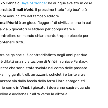
l 26 Gennaio
Days of Wonder
ha dunque svelato in cosa
onsiste
Small World
, il prossimo titolo “big box” più
olte annunciato dal famoso editore.
mall World
è un gioco “leggero” di civilizzazione in cui
a 2 a 5 giocatori si sfidano per conquistare e
ontrollare un mondo chiaramente troppo piccolo per
ontenerli tutti…
ore belga che si è contraddistinto negli anni per due
è difatti una rivisitazione di
Vinci
in chiave Fantasy,
i razze che sono state svelate nel corso delle passate
 Nani, giganti, troll, amazzoni, scheletri e tante altre
zare via dalla faccia della terra i loro antagonisti
prio come in
Vinci
, i giocatori dovranno capire quando
clino e avviarne un’altra verso la vittoria.