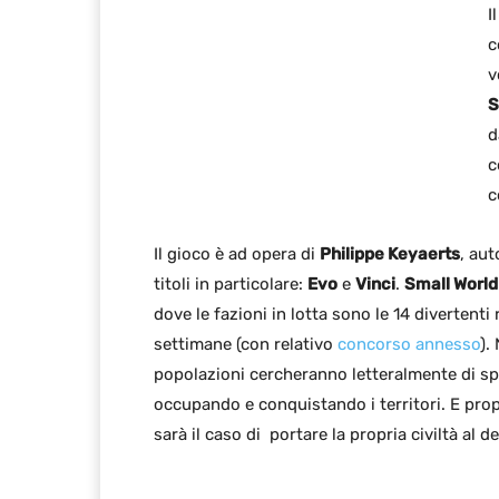
I
c
v
S
d
c
c
Il gioco è ad opera di
Philippe Keyaerts
, aut
titoli in particolare:
Evo
e
Vinci
.
Small World
dove le fazioni in lotta sono le 14 divertent
settimane (con relativo
concorso annesso
).
popolazioni cercheranno letteralmente di spaz
occupando e conquistando i territori. E pro
sarà il caso di portare la propria civiltà al de