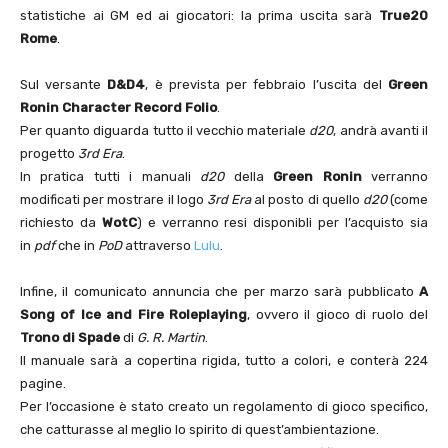
statistiche ai GM ed ai giocatori: la prima uscita sarà
True20
Rome
.
Sul versante
D&D4
, è prevista per febbraio l’uscita del
Green
Ronin Character Record Folio
.
Per quanto diguarda tutto il vecchio materiale
d20
, andrà avanti il
progetto
3rd Era
.
In pratica tutti i manuali
d20
della
Green Ronin
verranno
modificati per mostrare il logo
3rd Era
al posto di quello
d20
(come
richiesto da
WotC
) e verranno resi disponibli per l’acquisto sia
in
pdf
che in
PoD
attraverso
Lulu
.
Infine, il comunicato annuncia che per marzo sarà pubblicato
A
Song of Ice and Fire Roleplaying
, ovvero il gioco di ruolo del
Trono di Spade
di
G. R. Martin
.
Il manuale sarà a copertina rigida, tutto a colori, e conterà 224
pagine.
Per l’occasione è stato creato un regolamento di gioco specifico,
che catturasse al meglio lo spirito di quest’ambientazione.