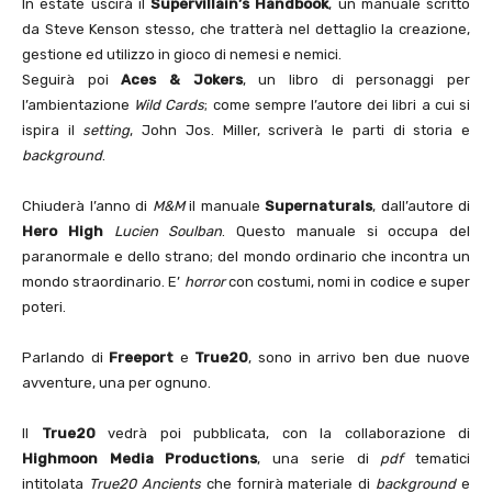
In estate uscirà il
Supervillain’s Handbook
, un manuale scritto
da Steve Kenson stesso, che tratterà nel dettaglio la creazione,
gestione ed utilizzo in gioco di nemesi e nemici.
Seguirà poi
Aces & Jokers
, un libro di personaggi per
l’ambientazione
Wild Cards
; come sempre l’autore dei libri a cui si
ispira il
setting
, John Jos. Miller, scriverà le parti di storia e
background
.
Chiuderà l’anno di
M&M
il manuale
Supernaturals
, dall’autore di
Hero High
Lucien Soulban
. Questo manuale si occupa del
paranormale e dello strano; del mondo ordinario che incontra un
mondo straordinario. E’
horror
con costumi, nomi in codice e super
poteri.
Parlando di
Freeport
e
True20
, sono in arrivo ben due nuove
avventure, una per ognuno.
Il
True20
vedrà poi pubblicata, con la collaborazione di
Highmoon Media Productions
, una serie di
pdf
tematici
intitolata
True20 Ancients
che fornirà materiale di
background
e