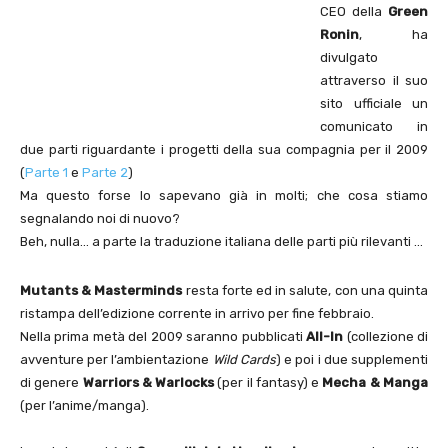
CEO della
Green
Ronin
, ha
divulgato
attraverso il suo
sito ufficiale un
comunicato in
due parti riguardante i progetti della sua compagnia per il 2009
(
Parte 1
e
Parte 2
)
Ma questo forse lo sapevano già in molti; che cosa stiamo
segnalando noi di nuovo?
Beh, nulla… a parte la traduzione italiana delle parti più rilevanti …
Mutants & Masterminds
resta forte ed in salute, con una quinta
ristampa dell’edizione corrente in arrivo per fine febbraio.
Nella prima metà del 2009 saranno pubblicati
All-In
(collezione di
avventure per l’ambientazione
Wild Cards
) e poi i due supplementi
di genere
Warriors & Warlocks
(per il fantasy) e
Mecha & Manga
(per l’anime/manga).