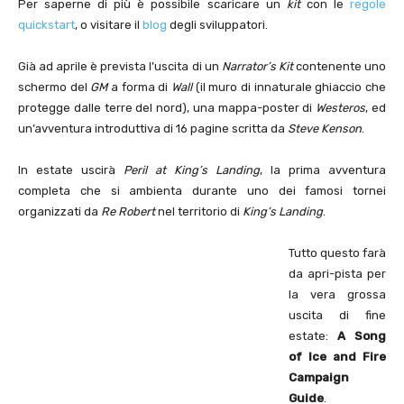
Per saperne di più è possibile scaricare un
kit
con le
regole
quickstart
, o visitare il
blog
degli sviluppatori.
Già ad aprile è prevista l’uscita di un
Narrator’s Kit
contenente uno
schermo del
GM
a forma di
Wall
(il muro di innaturale ghiaccio che
protegge dalle terre del nord), una mappa-poster di
Westeros
, ed
un’avventura introduttiva di 16 pagine scritta da
Steve Kenson
.
In estate uscirà
Peril at King’s Landing
, la prima avventura
completa che si ambienta durante uno dei famosi tornei
organizzati da
Re Robert
nel territorio di
King’s Landing
.
Tutto questo farà
da apri-pista per
la vera grossa
uscita di fine
estate:
A Song
of Ice and Fire
Campaign
Guide
.