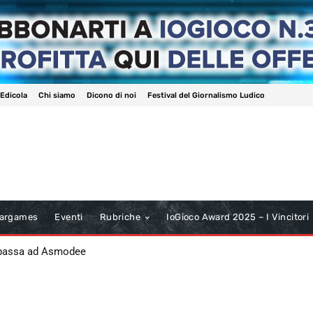
 Edicola
Chi siamo
Dicono di noi
Festival del Giornalismo Ludico
argames
Eventi
Rubriche
IoGioco Award 2025 – I Vincitori
 passa ad Asmodee