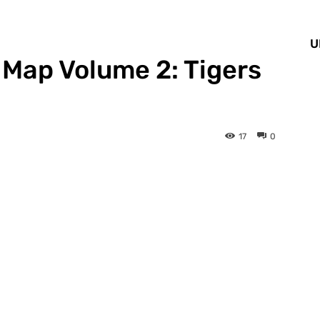
U
 Map Volume 2: Tigers
17
0