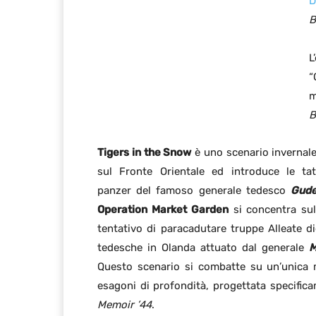
D
B
L
“
m
B
Tigers in the Snow
è uno scenario invernal
sul Fronte Orientale ed introduce le ta
panzer del famoso generale tedesco
Gude
Operation Market Garden
si concentra su
tentativo di paracadutare truppe Alleate di
tedesche in Olanda attuato dal generale
M
Questo scenario si combatte su un’unica
esagoni di profondità, progettata specific
Memoir ’44
.