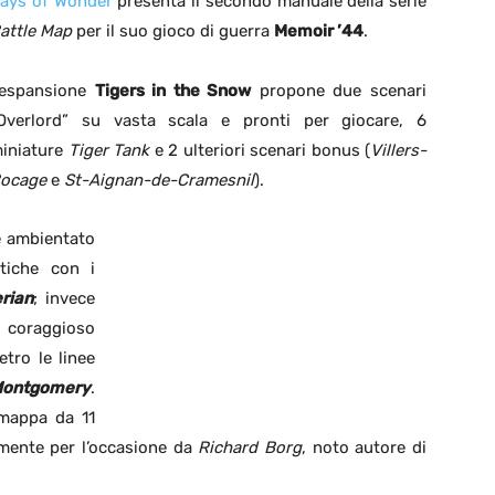
ays of Wonder
presenta il secondo manuale della serie
attle Map
per il suo gioco di guerra
Memoir ’44
.
’espansione
Tigers in the Snow
propone due scenari
Overlord” su vasta scala e pronti per giocare, 6
iniature
Tiger Tank
e 2 ulteriori scenari bonus (
Villers-
ocage
e
St-Aignan-de-Cramesnil
).
e ambientato
ttiche con i
rian
; invece
l coraggioso
etro le linee
ontgomery
.
 mappa da 11
amente per l’occasione da
Richard Borg
, noto autore di