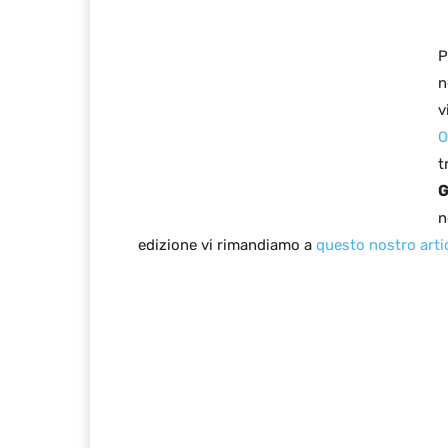
P
n
v
t
G
n
edizione vi rimandiamo a
questo nostro arti