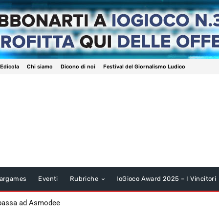
 Edicola
Chi siamo
Dicono di noi
Festival del Giornalismo Ludico
argames
Eventi
Rubriche
IoGioco Award 2025 – I Vincitori
 passa ad Asmodee