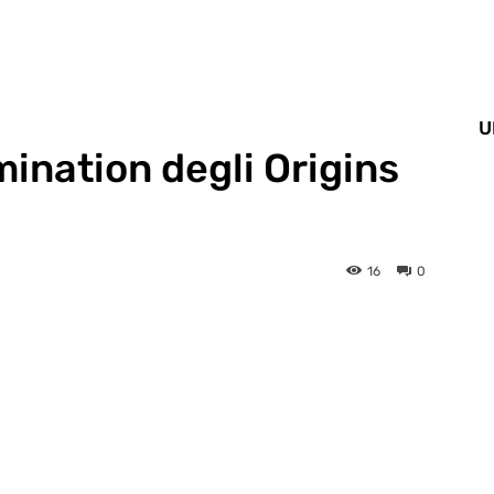
U
ination degli Origins
16
0