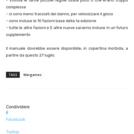
– sfoltite le tante piccole regole usate poco o che erano troppo
complesse
– ci sono meno tracciati del danno, per velocizzare il gioco
– sono incluse le 10 fazioni base della 1a edizione
– tutte le altre fazioni e 5 altre nuove saranno incluse in un futuro
supplemento
Il manuale dovrebbe essere disponibile, in copertina morbida, a
partire da questo 27 luglio.
TAGS
Wargames
Condividere
Facebook
Twitter