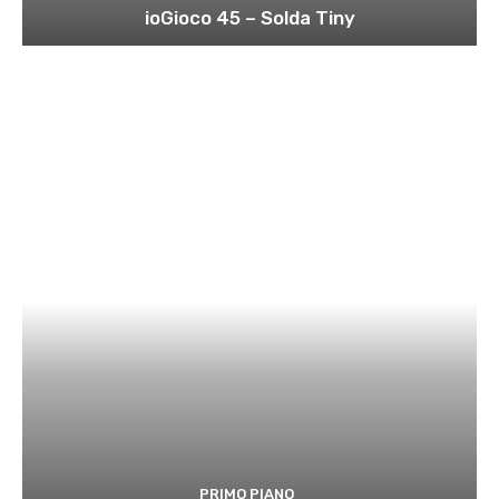
ioGioco 45 – Solda Tiny
PRIMO PIANO