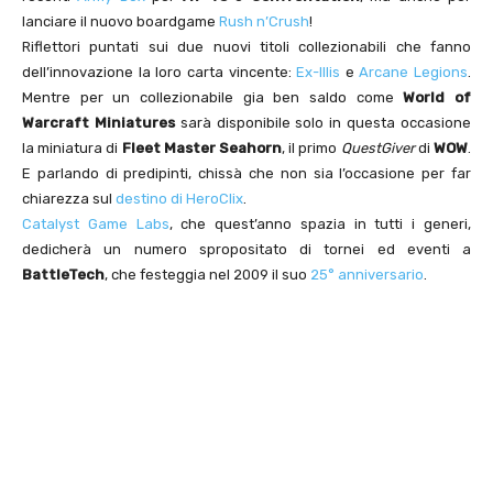
lanciare il nuovo boardgame
Rush n’Crush
!
Riflettori puntati sui due nuovi titoli collezionabili che fanno
dell’innovazione la loro carta vincente:
Ex-Illis
e
Arcane Legions
.
Mentre per un collezionabile gia ben saldo come
World of
Warcraft Miniatures
sarà disponibile solo in questa occasione
la miniatura di
Fleet Master Seahorn
, il primo
QuestGiver
di
WOW
.
E parlando di predipinti, chissà che non sia l’occasione per far
chiarezza sul
destino di HeroClix
.
Catalyst Game Labs
, che quest’anno spazia in tutti i generi,
dedicherà un numero spropositato di tornei ed eventi a
BattleTech
, che festeggia nel 2009 il suo
25° anniversario
.