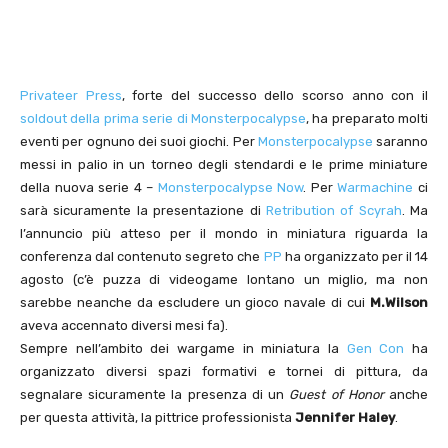
Privateer Press
, forte del successo dello scorso anno con il
soldout della prima serie di Monsterpocalypse
, ha preparato molti
eventi per ognuno dei suoi giochi. Per
Monsterpocalypse
saranno
messi in palio in un torneo degli stendardi e le prime miniature
della nuova serie 4 –
Monsterpocalypse Now
. Per
Warmachine
ci
sarà sicuramente la presentazione di
Retribution of Scyrah
. Ma
l’annuncio più atteso per il mondo in miniatura riguarda la
conferenza dal contenuto segreto che
PP
ha organizzato per il 14
agosto (c’è puzza di videogame lontano un miglio, ma non
sarebbe neanche da escludere un gioco navale di cui
M.Wilson
aveva accennato diversi mesi fa).
Sempre nell’ambito dei wargame in miniatura la
Gen Con
ha
organizzato diversi spazi formativi e tornei di pittura, da
segnalare sicuramente la presenza di un
Guest of Honor
anche
per questa attività, la pittrice professionista
Jennifer Haley
.