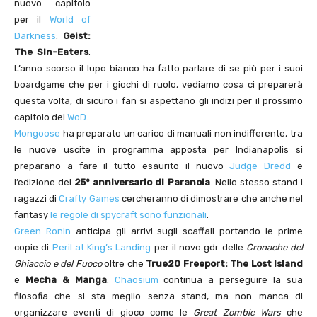
nuovo capitolo
per il
World of
Darkness
:
Geist:
The Sin-Eaters
.
L’anno scorso il lupo bianco ha fatto parlare di se più per i suoi
boardgame che per i giochi di ruolo, vediamo cosa ci preparerà
questa volta, di sicuro i fan si aspettano gli indizi per il prossimo
capitolo del
WoD
.
Mongoose
ha preparato un carico di manuali non indifferente, tra
le nuove uscite in programma apposta per Indianapolis si
preparano a fare il tutto esaurito il nuovo
Judge Dredd
e
l’edizione del
25° anniversario di Paranoia
. Nello stesso stand i
ragazzi di
Crafty Games
cercheranno di dimostrare che anche nel
fantasy
le regole di spycraft sono funzionali
.
Green Ronin
anticipa gli arrivi sugli scaffali portando le prime
copie di
Peril at King’s Landing
per il novo gdr delle
Cronache del
Ghiaccio e del Fuoco
oltre che
True20 Freeport: The Lost Island
e
Mecha & Manga
.
Chaosium
continua a perseguire la sua
filosofia che si sta meglio senza stand, ma non manca di
organizzare eventi di gioco come le
Great Zombie Wars
che