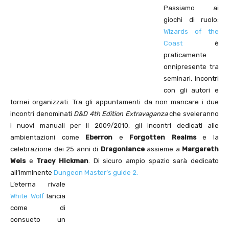
Passiamo ai
giochi di ruolo:
Wizards of the
Coast
è
praticamente
onnipresente tra
seminari, incontri
con gli autori e
tornei organizzati. Tra gli appuntamenti da non mancare i due
incontri denominati
D&D 4th Edition Extravaganza
che sveleranno
i nuovi manuali per il 2009/2010, gli incontri dedicati alle
ambientazioni come
Eberron
e
Forgotten Realms
e la
celebrazione dei 25 anni di
Dragonlance
assieme a
Margareth
Weis
e
Tracy Hickman
. Di sicuro ampio spazio sarà dedicato
all’imminente
Dungeon Master’s guide 2.
L’eterna rivale
White Wolf
lancia
come di
consueto un