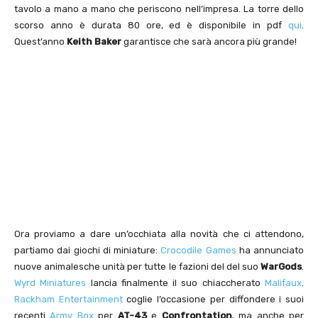
tavolo a mano a mano che periscono nell’impresa. La torre dello
scorso anno è durata 80 ore, ed è disponibile in pdf
qui
.
Quest’anno
Keith Baker
garantisce che sarà ancora più grande!
Ora proviamo a dare un’occhiata alla novità che ci attendono,
partiamo dai giochi di miniature:
Crocodile Games
ha annunciato
nuove animalesche unità per tutte le fazioni del del suo
WarGods
.
Wyrd Miniatures
lancia finalmente il suo chiaccherato
Malifaux
.
Rackham Entertainment
coglie l’occasione per diffondere i suoi
recenti
Army Box
per
AT-43
e
Confrontation
, ma anche per