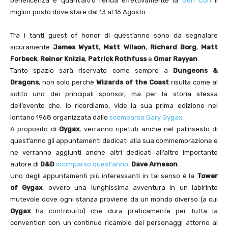
beneficenza e quant’altro renda effettivamente la
Gen Con
il
miglior posto dove stare dal 13 al 16 Agosto.
Tra i tanti guest of honor di quest’anno sono da segnalare
sicuramente
James Wyatt
,
Matt Wilson
,
Richard Borg
,
Matt
Forbeck
,
Reiner Knizia
,
Patrick Rothfuss
e
Omar Rayyan
.
Tanto spazio sarà riservato come sempre a
Dungeons &
Dragons
, non solo perchè
Wizards of the Coast
risulta come al
solito uno dei principali sponsor, ma per la storia stessa
dell’evento che, lo ricordiamo, vide la sua prima edizione nel
lontano 1968 organizzata dallo
scomparso Gary Gygax
.
A proposito di
Gygax
, verranno ripetuti anche nel palinsesto di
quest’anno gli appuntamenti dedicati alla sua commemorazione e
ne verranno aggiunti anche altri dedicati all’altro importante
autore di
D&D
scomparso quest’anno
:
Dave Arneson
.
Uno degli appuntamenti più interessanti in tal senso è la
Tower
of Gygax
, ovvero una lunghissima avventura in un labirinto
mutevole dove ogni stanza proviene da un mondo diverso (a cui
Gygax
ha contribuito) che dura praticamente per tutta la
convention con un continuo ricambio dei personaggi attorno al