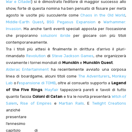
War e Citadel
) si è dimostrato l’editore di maggior successo allo
show, forte di questa nomina ha ben pensato di fissare per metà
agosto le uscite più succulente come
Chaos in the Old World
,
Middle-Earth Quest
,
BSG Pegasus Expansion
o
Warhammer:
Invasion
. Ma anche tanti eventi speciali apposta per l’occasione
che proporanno
soluzioni ibride
per giocare con più titoli
contemporaneamente.
Tra i titoli più attesi è finalmente in dirittura d’arrivo il pluri-
rimandato
Revolution
di
Steve Jackson Games
, che organizzerà
ovviamente i tornei mondiali di
Munckin
e
Munckin Quest
.
Alderac Entertainment
ha recentemente avviato una corposa
linea di boardgame, alcuni titoli come
The Adventurers
,
Monkey
Lab
o l’
espansione di TOMB
, oltre al consueto supporto a
Legend
of the Five Rings
.
Mayfair
tappezzerà pareti e tavoli di tutto
quanto faccia
Coloni di Catan
e tra le novità presenterà
Witch of
Salem
,
Rise of Empires
e
Martian Rails
.
E
Twilight Creations
anziché
presentare
l’ennesimo
capitolo di