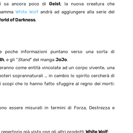
i sa ancora poco di
Geist
, la nuova creatura che
mamma
White Wolf
andrà ad aggiungere alla serie del
orld of Darkness
.
e poche informazioni puntano verso una sorta di
th
, e gli “
Stand
” del manga
JoJo
.
steranno come entità vincolate ad un corpo vivente, una
poteri soprannaturali … in cambio lo spirito cercherà di
 scopi che lo hanno fatto sfuggire al regno dei morti:
no essere misurati in termini di Forza, Destrezza e
repertorio già visto con gli altri prodotti
White Wolf
: