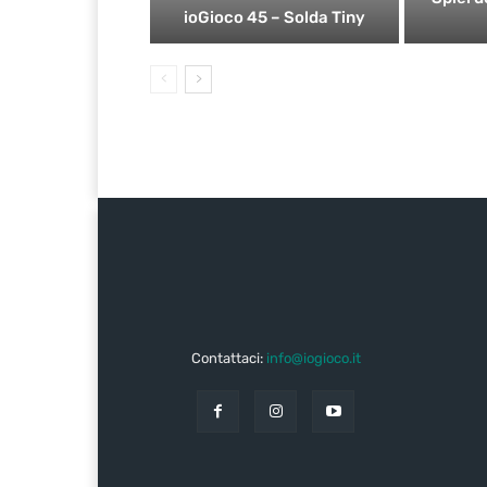
ioGioco 45 – Solda Tiny
Contattaci:
info@iogioco.it