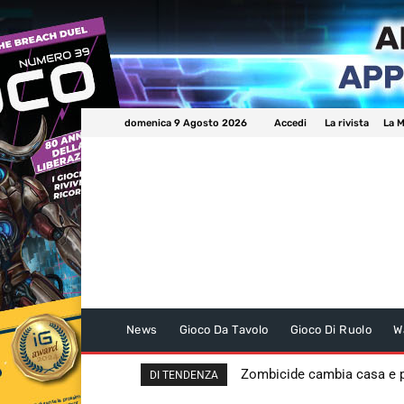
domenica 9 Agosto 2026
Accedi
La rivista
La M
News
Gioco Da Tavolo
Gioco Di Ruolo
W
Zombicide cambia casa e
DI TENDENZA