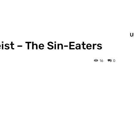
U
st – The Sin-Eaters
16
0