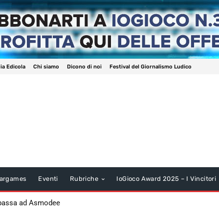
ia Edicola
Chi siamo
Dicono di noi
Festival del Giornalismo Ludico
argames
Eventi
Rubriche
IoGioco Award 2025 – I Vincitori
 passa ad Asmodee