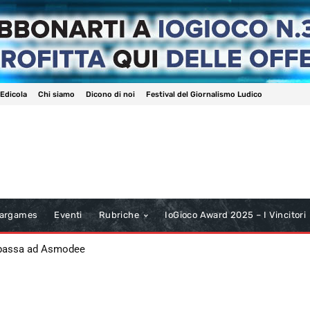
 Edicola
Chi siamo
Dicono di noi
Festival del Giornalismo Ludico
argames
Eventi
Rubriche
IoGioco Award 2025 – I Vincitori
 passa ad Asmodee