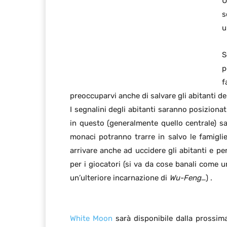
U
s
u
S
p
f
preoccuparvi anche di salvare gli abitanti del 
I segnalini degli abitanti saranno posizionati
in questo (generalmente quello centrale) sar
monaci potranno trarre in salvo le famigli
arrivare anche ad uccidere gli abitanti e 
per i giocatori (si va da cose banali come 
un’ulteriore incarnazione di
Wu-Feng
…) .
White Moon
sarà disponibile dalla prossima