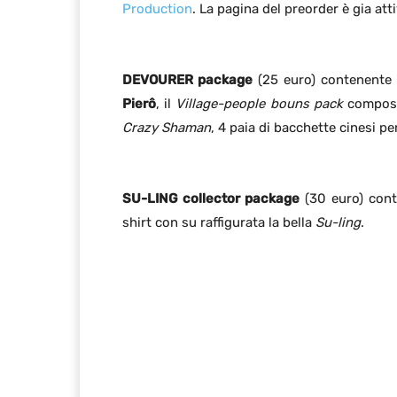
Production
. La pagina del preorder è gia att
DEVOURER package
(25 euro) contenent
Pierô
, il
Village-people bouns pack
composto
Crazy Shaman
, 4 paia di bacchette cinesi p
SU-LING collector package
(30 euro) cont
shirt con su raffigurata la bella
Su-ling
.