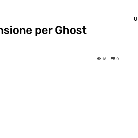
U
nsione per Ghost
16
0