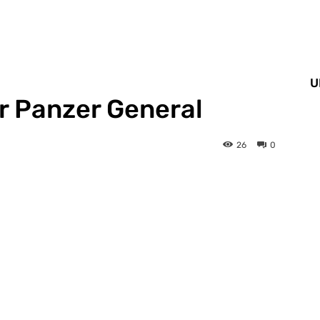
U
r Panzer General
26
0