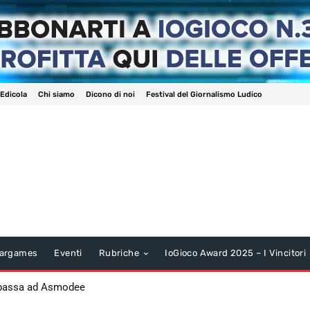
 Edicola
Chi siamo
Dicono di noi
Festival del Giornalismo Ludico
argames
Eventi
Rubriche
IoGioco Award 2025 – I Vincitori
 passa ad Asmodee