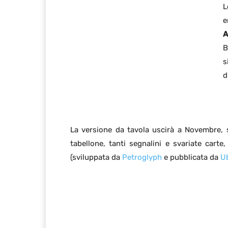
L
e
A
B
s
d
La versione da tavola uscirà a Novembre,
tabellone, tanti segnalini e svariate cart
(sviluppata da
Petroglyph
e pubblicata da
U