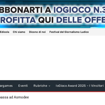
 Edicola
Chi siamo
Dicono di noi
Festival del Giornalismo Ludico
argames
Eventi
Rubriche
IoGioco Award 2025 – I Vincitori
 passa ad Asmodee