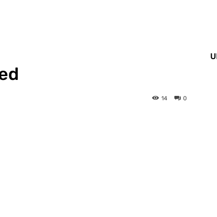
U
ted
14
0