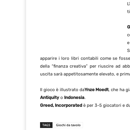
L
t
G
c
S
apparire i loro libri contabili come se foss
della “finanza creativa” per riuscire ad 
uscita sarà appetitosamente elevato, e prima
Il gioco è illustrato da
Ynze Moedt
, che ha g
Antiquity
o
Indonesia
.
Greed, Incorporated
è per 3-5 giocatori e d
TAGS
Giochi da tavolo