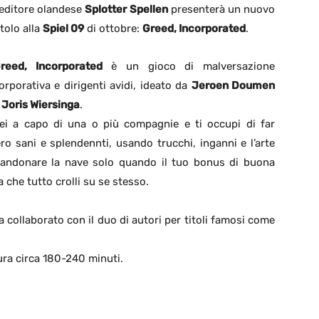
’editore olandese
Splotter Spellen
presenterà un nuovo
itolo alla
Spiel 09
di ottobre:
Greed, Incorporated
.
reed, Incorporated
è un gioco di malversazione
orporativa e dirigenti avidi, ideato da
Jeroen Doumen
e
Joris Wiersinga
.
ei a capo di una o più compagnie e ti occupi di far
ero sani e splendennti, usando trucchi, inganni e l’arte
abbandonare la nave solo quando il tuo bonus di buona
 che tutto crolli su se stesso.
ia collaborato con il duo di autori per titoli famosi come
ura circa 180-240 minuti.