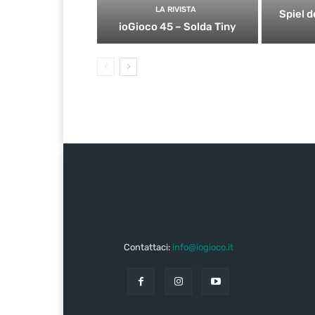
LA RIVISTA
Spiel d
ioGioco 45 – Solda Tiny
Contattaci:
info@iogioco.it