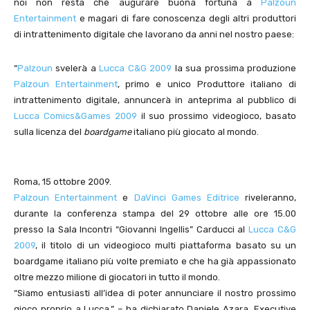
noi non resta che augurare buona fortuna a
Palzoun
Entertainment
e magari di fare conoscenza degli altri produttori
di intrattenimento digitale che lavorano da anni nel nostro paese:
“
Palzoun
svelerà a
Lucca C&G 2009
la sua prossima produzione
Palzoun Entertainment
, primo e unico Produttore italiano di
intrattenimento digitale, annuncerà in anteprima al pubblico di
Lucca Comics&Games 2009
il suo prossimo videogioco, basato
sulla licenza del
boardgame
italiano più giocato al mondo.
Roma, 15 ottobre 2009.
Palzoun Entertainment
e
DaVinci Games Editrice
riveleranno,
durante la conferenza stampa del 29 ottobre alle ore 15.00
presso la Sala Incontri “Giovanni Ingellis” Carducci al
Lucca C&G
2009
, il titolo di un videogioco multi piattaforma basato su un
boardgame italiano più volte premiato e che ha già appassionato
oltre mezzo milione di giocatori in tutto il mondo.
“Siamo entusiasti all’idea di poter annunciare il nostro prossimo
gioco proprio a Lucca,” – ha dichiarato Daniele Azara, Executive