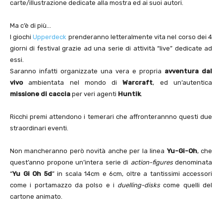
carte/illustrazione dedicate alla mostra ed ai suoi autori.
Ma c’è di più…
I giochi
Upperdeck
prenderanno letteralmente vita nel corso dei 4
giorni di festival grazie ad una serie di attività “live” dedicate ad
essi.
Saranno infatti organizzate una vera e propria
avventura dal
vivo
ambientata nel mondo di
Warcraft
, ed un’autentica
missione di caccia
per veri agenti
Huntik
.
Ricchi premi attendono i temerari che affronterannno questi due
straordinari eventi.
Non mancheranno però novità anche per la linea
Yu-Gi-Oh
, che
quest’anno propone un’intera serie di
action-figures
denominata
“
Yu Gi Oh 5d
” in scala 14cm e 6cm, oltre a tantissimi accessori
come i portamazzo da polso e i
duelling-disks
come quelli del
cartone animato.