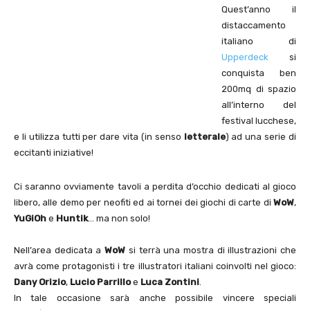
Quest’anno il
distaccamento
italiano di
Upperdeck
si
conquista ben
200mq di spazio
all’interno del
festival lucchese,
e li utilizza tutti per dare vita (in senso
letterale
) ad una serie di
eccitanti iniziative!
Ci saranno ovviamente tavoli a perdita d’occhio dedicati al gioco
libero, alle demo per neofiti ed ai tornei dei giochi di carte di
WoW
,
YuGiOh
e
Huntik
… ma non solo!
Nell’area dedicata a
WoW
si terrà una mostra di illustrazioni che
avrà come protagonisti i tre illustratori italiani coinvolti nel gioco:
Dany Orizio
,
Lucio Parrillo
e
Luca Zontini
.
In tale occasione sarà anche possibile vincere speciali