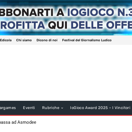
 Edicola
Chi siamo
Dicono di noi
Festival del Giornalismo Ludico
argames
Eventi
Rubriche
IoGioco Award 2025 – I Vincitori
 passa ad Asmodee