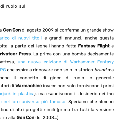
di ruolo sul
a
Gen Con
di agosto 2009 si conferma un grande show
arico di nuovi titoli
e grandi annunci, anche questa
olta la parte del leone l’hanno fatta
Fantasy Flight
e
rivateer Press
. La prima con una bomba decisamente
nattesa,
una nuova edizione di Warhammer Fantasy
PG
che aspira a rinnovare non solo lo storico
brand
ma
nche il concetto di gioco di ruolo in generale
eatori di
Warmachine
invece non solo forniscono i primi
rjack in plastica
), ma esaudiscono il desiderio dei fan
o nel loro universo più famoso
. Speriamo che almeno
ine di altri progetti simili (primo fra tutti la versione
rio alla
Gen Con
del 2008…).