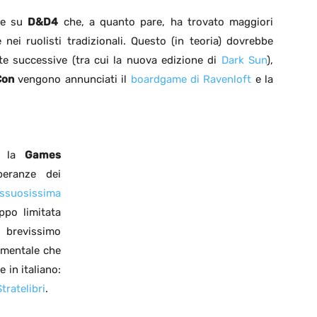
one su
D&D4
che, a quanto pare, ha trovato maggiori
 nei ruolisti tradizionali. Questo (in teoria) dovrebbe
te successive (tra cui la nuova edizione di
Dark Sun
),
Con
vengono annunciati il
boardgame di Ravenloft
e la
o, la
Games
eranze dei
ssuosissima
oppo limitata
 brevissimo
amentale che
 in italiano:
tratelibri
.