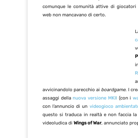
comunque le comunità attive di giocatori 
web non mancavano di certo.
L
c
v
P
i
R
a
avvicinandolo parecchio ai
boardgame
. I cr
assaggi della
nuova versione MKII
(con i
wa
con l’annuncio di un
videogioco ambientat
questo si traduca in realtà e non faccia la f
videoludica di
Wings of War
, annunciato prop