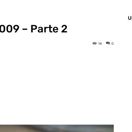
U
2009 – Parte 2
14
0