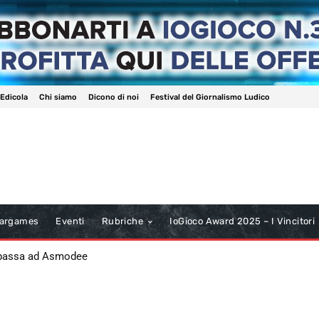
 Edicola
Chi siamo
Dicono di noi
Festival del Giornalismo Ludico
argames
Eventi
Rubriche
IoGioco Award 2025 – I Vincitori
 passa ad Asmodee