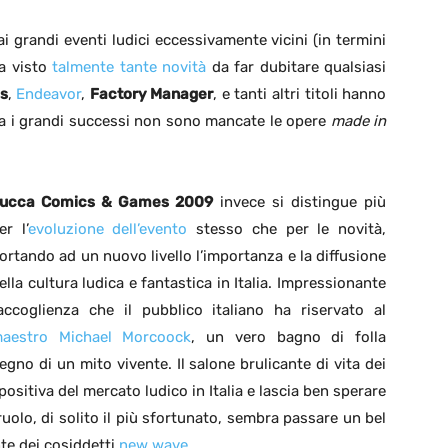
i grandi eventi ludici eccessivamente vicini (in termini
a visto
talmente tante novità
da far dubitare qualsiasi
s
,
Endeavor
,
Factory Manager
, e tanti altri titoli hanno
 tra i grandi successi non sono mancate le opere
made in
ucca Comics & Games 2009
invece si distingue più
er l’
evoluzione dell’evento
stesso che per le novità,
ortando ad un nuovo livello l’importanza e la diffusione
ella cultura ludica e fantastica in Italia. Impressionante
’accoglienza che il pubblico italiano ha riservato al
aestro Michael Morcoock
, un vero bagno di folla
egno di un mito vivente. Il salone brulicante di vita dei
ositiva del mercato ludico in Italia e lascia ben sperare
i ruolo, di solito il più sfortunato, sembra passare un bel
te dei cosiddetti
new wave
.