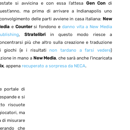
’estate si avvicina e con essa l’attesa
Gen Con
di
uest’anno, ma prima di arrivare a Indianapolis uno
convolgimento delle parti avviene in casa italiana:
New
edia
e
Counter
si fondono e
danno vita a New Media
ublishing
,
Stratelibri
in questo modo riesce a
oncentrarsi più che altro sulla creazione e traduzione
i giochi (e i risultati
non tardano a farsi vedere
)
buzione in mano a
New Media
, che sarà anche l’incaricata
ix
, appena
recuperato a sorpresa da NECA
.
e portale di
espande e si
tto riscuote
giocatori, ma
 di misurare
derando che