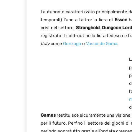
L’autunno è caratterizzato principalmente da
temporali) l’uno a l’altro: la fiera di
Essen
h
crisi nel settore.
Stronghold
,
Dungeon Lord
registrato il sold-out nella fiera tedesca e
Italy
come
Gonzaga
o
Vasco de Gama
.
L
p
p
d
l
m
d
Games
restituisce sicuramente una visione p
per il futuro. Perfino il settore dei giochi d
periodo sopratutto grazie all’ondata crescen