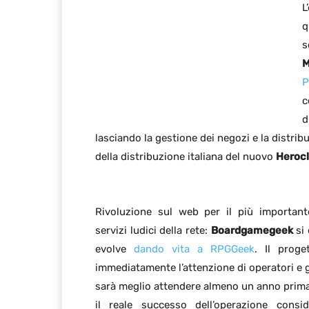
L
q
s
M
P
c
d
lasciando la gestione dei negozi e la distri
della distribuzione italiana del nuovo
Herocl
Rivoluzione sul web per il più important
servizi ludici della rete:
Boardgamegeek
si 
evolve
dando vita a RPGGeek
. Il proge
immediatamente l’attenzione di operatori e 
sarà meglio attendere almeno un anno prima
il reale successo dell’operazione consi