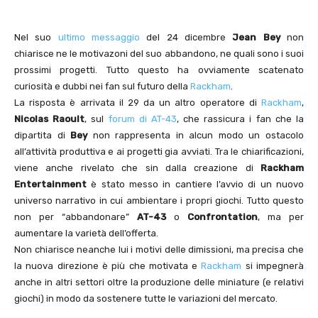
Nel suo
ultimo messaggio
del 24 dicembre
Jean Bey
non
chiarisce ne le motivazoni del suo abbandono, ne quali sono i suoi
prossimi progetti. Tutto questo ha ovviamente scatenato
curiosità e dubbi nei fan sul futuro della
Rackham
.
La risposta è arrivata il 29 da un altro operatore di
Rackham
,
Nicolas Raoult
, sul
forum di AT-43
, che rassicura i fan che la
dipartita di
Bey
non rappresenta in alcun modo un ostacolo
all’attività produttiva e ai progetti gia avviati. Tra le chiarificazioni,
viene anche rivelato che sin dalla creazione di
Rackham
Entertainment
è stato messo in cantiere l’avvio di un nuovo
universo narrativo in cui ambientare i propri giochi. Tutto questo
non per “abbandonare”
AT-43
o
Confrontation
, ma per
aumentare la varietà dell’offerta.
Non chiarisce neanche lui i motivi delle dimissioni, ma precisa che
la nuova direzione è più che motivata e
Rackham
si impegnerà
anche in altri settori oltre la produzione delle miniature (e relativi
giochi) in modo da sostenere tutte le variazioni del mercato.