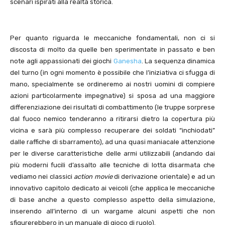
scenari ispirati alla realtà storica.
Per quanto riguarda le meccaniche fondamentali, non ci si
discosta di molto da quelle ben sperimentate in passato e ben
note agli appassionati dei giochi
Ganesha
. La sequenza dinamica
del turno (in ogni momento è possibile che l’iniziativa ci sfugga di
mano, specialmente se ordineremo ai nostri uomini di compiere
azioni particolarmente impegnative) si sposa ad una maggiore
differenziazione dei risultati di combattimento (le truppe sorprese
dal fuoco nemico tenderanno a ritirarsi dietro la copertura più
vicina e sarà più complesso recuperare dei soldati “inchiodati”
dalle raffiche di sbarramento), ad una quasi maniacale attenzione
per le diverse caratteristiche delle armi utilizzabili (andando dai
più moderni fucili d’assalto alle tecniche di lotta disarmata che
vediamo nei classici
action movie
di derivazione orientale) e ad un
innovativo capitolo dedicato ai veicoli (che applica le meccaniche
di base anche a questo complesso aspetto della simulazione,
inserendo all’interno di un wargame alcuni aspetti che non
sfigurerebbero in un manuale di gioco di ruolo).