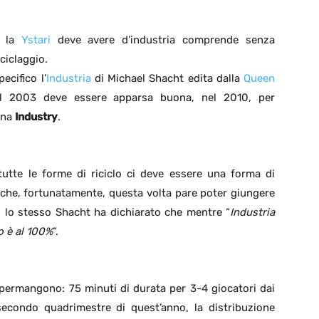
e la
Ystari
deve avere d’industria comprende senza
iciclaggio.
ecifico l’
Industria
di Michael Shacht edita dalla
Queen
 2003 deve essere apparsa buona, nel 2010, per
una
Industry
.
utte le forme di riciclo ci deve essere una forma di
he, fortunatamente, questa volta pare poter giungere
ti lo stesso Shacht ha dichiarato che mentre “
Industria
o è al 100%
“.
i permangono: 75 minuti di durata per 3-4 giocatori dai
 secondo quadrimestre di quest’anno, la distribuzione