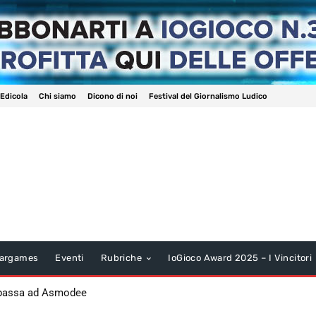
 Edicola
Chi siamo
Dicono di noi
Festival del Giornalismo Ludico
argames
Eventi
Rubriche
IoGioco Award 2025 – I Vincitori
 passa ad Asmodee