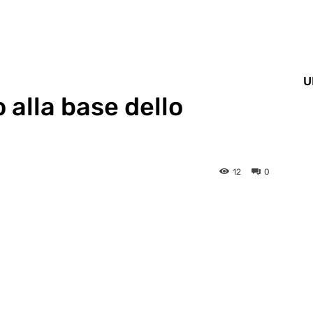
U
o alla base dello
12
0