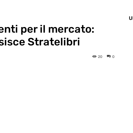
U
nti per il mercato:
sisce Stratelibri
20
0