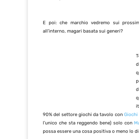
E poi: che marchio vedremo sui prossimi 
all’interno, magari basata sui generi?
T
d
q
p
d
q
i
90% del settore giochi da tavolo con
Giochi 
l’unico che sta reggendo bene) solo con
M
possa essere una cosa positiva o meno lo di