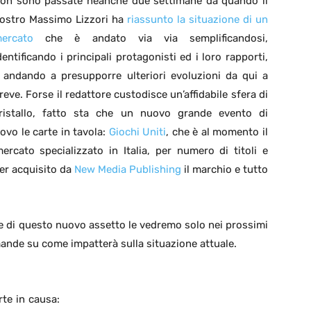
on sono passate neanche due settimane da quando il
ostro Massimo Lizzori ha
riassunto la situazione di un
ercato
che è andato via via semplificandosi,
dentificando i principali protagonisti ed i loro rapporti,
 andando a presupporre ulteriori evoluzioni da qui a
reve. Forse il redattore custodisce un’affidabile sfera di
ristallo, fatto sta che un nuovo grande evento di
ovo le carte in tavola:
Giochi Uniti
, che è al momento il
ercato specializzato in Italia, per numero di titoli e
ver acquisito da
New Media Publishing
il marchio e tutto
 di questo nuovo assetto le vedremo solo nei prossimi
ande su come impatterà sulla situazione attuale.
te in causa: