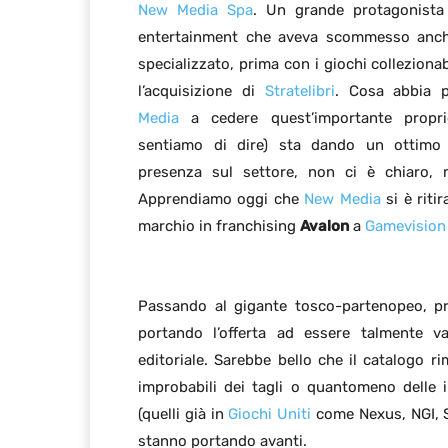
New Media Spa
. Un grande protagonista
entertainment che aveva scommesso anch
specializzato, prima con i giochi collezionab
l’acquisizione di
Stratelibri
. Cosa abbia 
Media
a cedere quest’importante propri
sentiamo di dire) sta dando un ottimo
presenza sul settore, non ci è chiaro,
Apprendiamo oggi che
New Media
si è riti
marchio in franchising
Avalon
a
Gamevision s
Passando al gigante tosco-partenopeo, p
portando l’offerta ad essere talmente va
editoriale. Sarebbe bello che il catalogo
improbabili dei tagli o quantomeno delle in
(quelli già in
Giochi Uniti
come Nexus, NGI, S
stanno portando avanti.