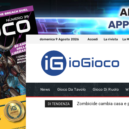
domenica 9 Agosto 2026
Accedi
La rivista
La M
News
Gioco Da Tavolo
Gioco Di Ruolo
W
Zombicide cambia casa e
DI TENDENZA