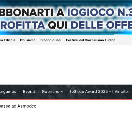
ia Edicola
Chi siamo
Dicono di noi
Festival del Giornalismo Ludico
argames
Eventi
Rubriche
IoGioco Award 2025 – I Vincitori
 passa ad Asmodee