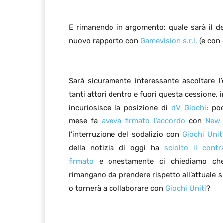
E rimanendo in argomento: quale sarà il d
nuovo rapporto con
Gamevision s.r.l.
(e con 
Sarà sicuramente interessante ascoltare l’
tanti attori dentro e fuori questa cessione, i
incuriosisce la posizione di
dV Giochi
: po
mese fa
aveva firmato l’accordo
con
New 
l’interruzione del sodalizio con
Giochi Uni
della notizia di oggi ha
sciolto il cont
firmato
e onestamente ci chiediamo che
rimangano da prendere rispetto all’attuale s
o tornerà a collaborare con
Giochi Uniti
?