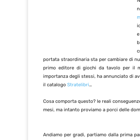
N
n
m
i
e
b
c
portata straordinaria sta per cambiare di nu
primo editore di giochi da tavolo per il m
importanza degli stessi, ha annunciato di a
il catalogo
Stratelibri
…
Cosa comporta questo? le reali conseguenze
mesi, ma intanto proviamo a porci delle dom
Andiamo per gradi, partiamo dalla prima par