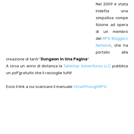
Nel 2009 è stata
indetta una
simpatica compe
tizione ad opera
di un membro
del
RPG Bloggers
Network
, che ha
portato alla
creazione di tanti “
Dungeon in Una Pagina
“.
A circa un anno di distanza la
Tabletop Adventures LLC
pubblica
un
pdf
gratuito che li raccoglie tutti!
Ecco il link a cui scaricare il manuale:
DriveTrhoughRPG
.