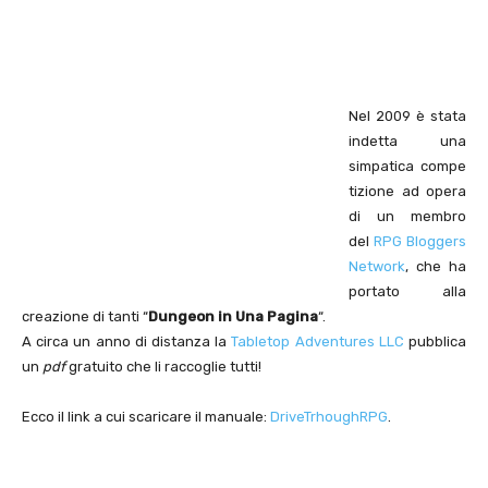
Nel 2009 è stata
indetta una
simpatica compe
tizione ad opera
di un membro
del
RPG Bloggers
Network
, che ha
portato alla
creazione di tanti “
Dungeon in Una Pagina
“.
A circa un anno di distanza la
Tabletop Adventures LLC
pubblica
un
pdf
gratuito che li raccoglie tutti!
Ecco il link a cui scaricare il manuale:
DriveTrhoughRPG
.