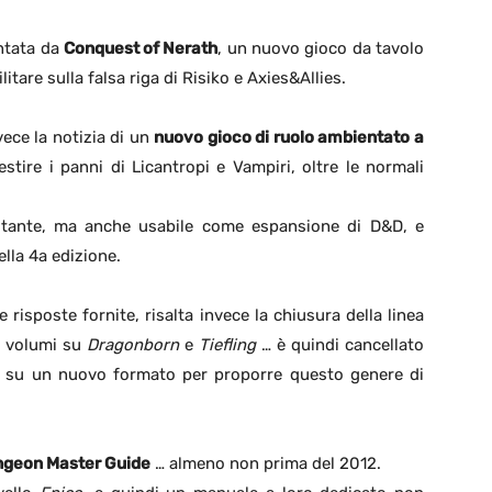
ntata da
Conquest of Nerath
, un nuovo gioco da tavolo
itare sulla falsa riga di Risiko e Axies&Allies.
vece la notizia di un
nuovo gioco di ruolo ambientato a
stire i panni di Licantropi e Vampiri, oltre le normali
stante, ma anche usabile come espansione di D&D, e
lla 4a edizione.
 risposte fornite, risalta invece la chiusura della linea
i volumi su
Dragonborn
e
Tiefling
… è quindi cancellato
ga su un nuovo formato per proporre questo genere di
geon Master Guide
… almeno non prima del 2012.