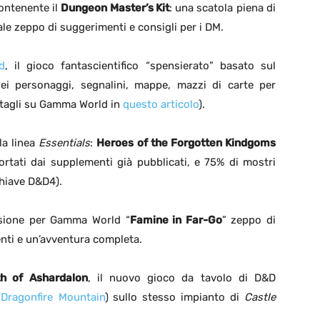
ontenente il
Dungeon Master’s Kit
: una scatola piena di
le zeppo di suggerimenti e consigli per i DM.
d
, il gioco fantascientifico “spensierato” basato sul
i personaggi, segnalini, mappe, mazzi di carte per
ttagli su Gamma World in
questo articolo
).
la linea
Essentials
:
Heroes of the Forgotten Kindgoms
rtati dai supplementi già pubblicati, e 75% di mostri
chiave D&D4).
nsione per Gamma World “
Famine in Far-Go
” zeppo di
nti e un’avventura completa.
h of Ashardalon
, il nuovo gioco da tavolo di D&D
Dragonfire Mountain
)
sullo stesso impianto di
Castle