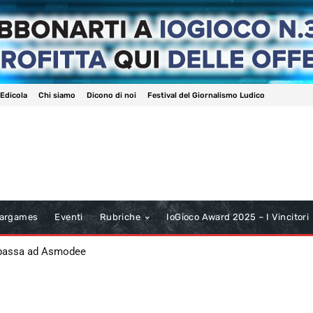
 Edicola
Chi siamo
Dicono di noi
Festival del Giornalismo Ludico
argames
Eventi
Rubriche
IoGioco Award 2025 – I Vincitori
 passa ad Asmodee