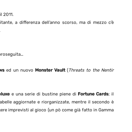
l 2011.
itante, a differenza dell’anno scorso, ma di mezzo c’è
.
 proseguita…
ws
ed un nuovo
Monster Vault
(
Threats to the Nentir
luxe
e una serie di bustine piene di
Fortune Cards
; il
elle aggiornate e riorganizzate, mentre il secondo è
gere imprevisti al gioco (un pò come già fatto in Gamma