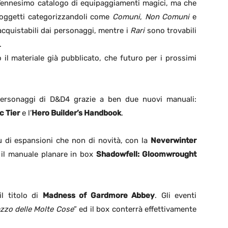
’ennesimo catalogo di equipaggiamenti magici, ma che
 oggetti categorizzandoli come
Comuni
,
Non Comuni
e
acquistabili dai personaggi, mentre i
Rari
sono trovabili
.
 il materiale già pubblicato, che futuro per i prossimi
personaggi di D&D4 grazie a ben due nuovi manuali:
c Tier
e l’
Hero Builder’s Handbook
.
iù di espansioni che non di novità, con la
Neverwinter
il manuale planare in box
Shadowfell: Gloomwrought
l titolo di
Madness of Gardmore Abbey
. Gli eventi
zzo delle Molte Cose
” ed il box conterrà effettivamente