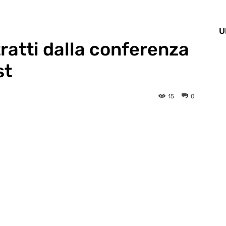
U
atti dalla conferenza
st
15
0