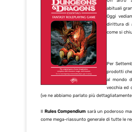
Un altro 
abituali gra
Oggi vediam
dirittura di
come si chi
Per Settemb
prodotti che
al mondo di 
vecchia ed 
(ve ne abbiamo parlato più dettagliatamente
Il
Rules Compendium
sarà un poderoso man
come mega-riassunto generale di tutte le reg