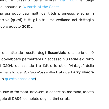
anno è passato dalla scorsa
Gen Con
e dagli
ndi annunci di
Wizards of the Coast
.
o già pubblicati molti dei titoli promessi, e sono in
 arrivo (quasi) tutti gli altri… ma vediamo nel dettaglio
uderà questo 2010…
re si attende l’uscita degli
Essentials
, una serie di 10
 dovrebbero permettere un accesso più facile e diretto
D&D4, utilizzando fra l’altro lo stile “vintage” della
ormai storica
Scatola Rossa
illustrata da
Larry Elmore
 in
questa occasione
).
uale in formato 15*23cm, a copertina morbida, ideato
ole di D&D4, complete degli ultimi errata.