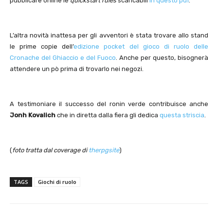
pubblicare online le
quickstart rules
scaricabili
in questo pdf
.
L’altra novità inattesa per gli avventori è stata trovare allo stand
le prime copie dell’
edizione pocket del gioco di ruolo delle
Cronache del Ghiaccio e del Fuoco
. Anche per questo, bisognerà
attendere un pò prima di trovarlo nei negozi.
A testimoniare il successo del ronin verde contribuisce anche
Jonh Kovalich
che in diretta dalla fiera gli dedica
questa striscia
.
(
foto tratta dal coverage di
therpgsite
)
TAGS
Giochi di ruolo