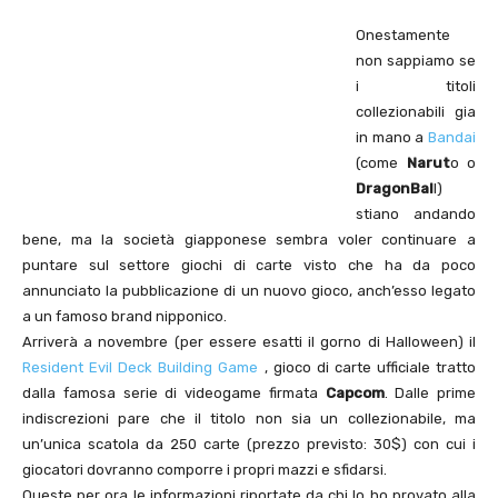
Onestamente
non sappiamo se
i titoli
collezionabili gia
in mano a
Bandai
(come
Narut
o o
DragonBal
l)
stiano andando
bene, ma la società giapponese sembra voler continuare a
puntare sul settore giochi di carte visto che ha da poco
annunciato la pubblicazione di un nuovo gioco, anch’esso legato
a un famoso brand nipponico.
Arriverà a novembre (per essere esatti il gorno di Halloween) il
Resident Evil Deck Building Game
, gioco di carte ufficiale tratto
dalla famosa serie di videogame firmata
Capcom
. Dalle prime
indiscrezioni pare che il titolo non sia un collezionabile, ma
un’unica scatola da 250 carte (prezzo previsto: 30$) con cui i
giocatori dovranno comporre i propri mazzi e sfidarsi.
Queste per ora le informazioni riportate da chi lo ho provato alla