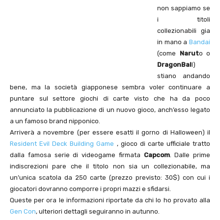
non sappiamo se
i titoli
collezionabili gia
in mano a
Bandai
(come
Narut
o o
DragonBal
l)
stiano andando
bene, ma la società giapponese sembra voler continuare a
puntare sul settore giochi di carte visto che ha da poco
annunciato la pubblicazione di un nuovo gioco, anch’esso legato
a un famoso brand nipponico.
Arriverà a novembre (per essere esatti il gorno di Halloween) il
Resident Evil Deck Building Game
, gioco di carte ufficiale tratto
dalla famosa serie di videogame firmata
Capcom
. Dalle prime
indiscrezioni pare che il titolo non sia un collezionabile, ma
un’unica scatola da 250 carte (prezzo previsto: 30$) con cui i
giocatori dovranno comporre i propri mazzi e sfidarsi.
Queste per ora le informazioni riportate da chi lo ho provato alla
Gen Con
, ulteriori dettagli seguiranno in autunno.