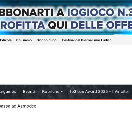
 Edicola
Chi siamo
Dicono di noi
Festival del Giornalismo Ludico
argames
Eventi
Rubriche
IoGioco Award 2025 – I Vincitori
 passa ad Asmodee