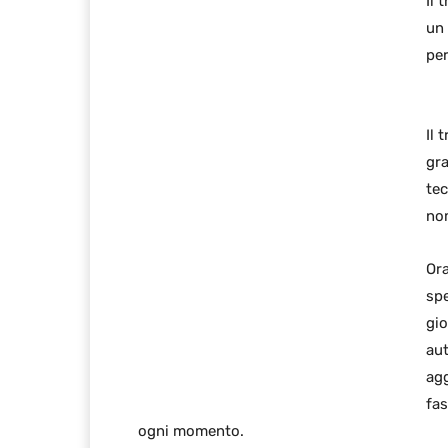
Il 
un 
pe
Il 
gr
tec
nom
Ora
sp
gi
au
agg
fas
ogni momento.