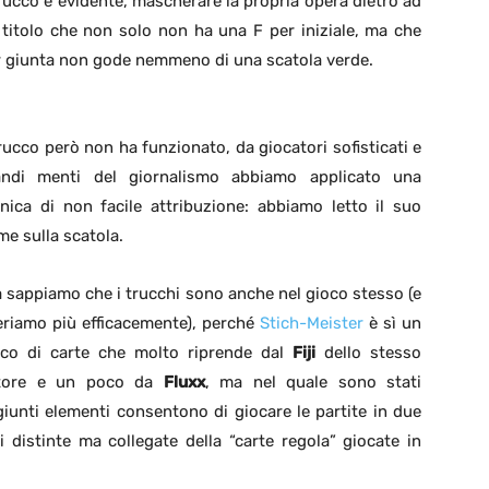
trucco è evidente, mascherare la propria opera dietro ad
titolo che non solo non ha una F per iniziale, ma che
r giunta non gode nemmeno di una scatola verde.
trucco però non ha funzionato, da giocatori sofisticati e
andi menti del giornalismo abbiamo applicato una
nica di non facile attribuzione: abbiamo letto il suo
e sulla scatola.
 sappiamo che i trucchi sono anche nel gioco stesso (e
eriamo più efficacemente), perché
Stich-Meister
è sì un
oco di carte che molto riprende dal
Fiji
dello stesso
tore e un poco da
Fluxx
, ma nel quale sono stati
iunti elementi consentono di giocare le partite in due
i distinte ma collegate della “carte regola” giocate in