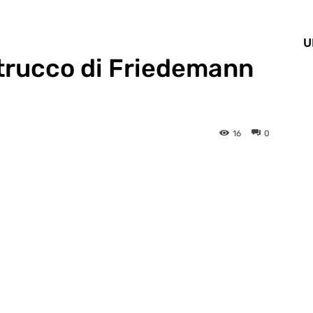
U
l trucco di Friedemann
16
0