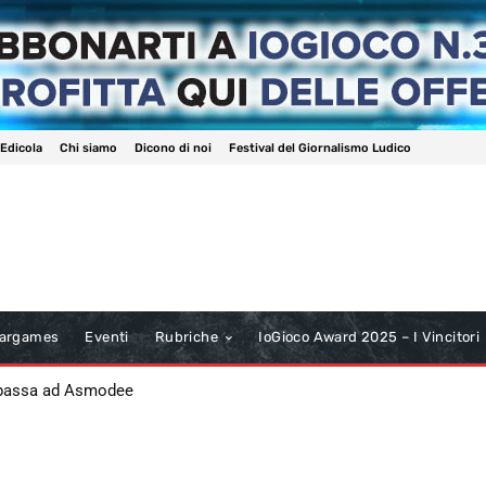
 Edicola
Chi siamo
Dicono di noi
Festival del Giornalismo Ludico
argames
Eventi
Rubriche
IoGioco Award 2025 – I Vincitori
 passa ad Asmodee