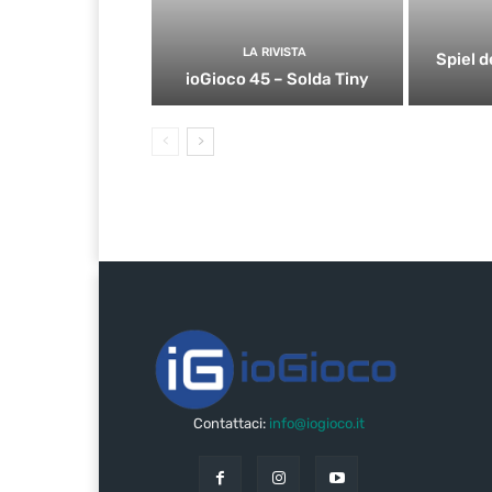
LA RIVISTA
Spiel d
ioGioco 45 – Solda Tiny
Contattaci:
info@iogioco.it