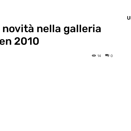
U
 novità nella galleria
sen 2010
14
0