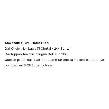
Kawasaki Ki-61-I-KAId Hien
Daii Chuichi Ichikawa (3 Chutai – 244 Sentai)
Dai-Nippon Teikoku Rikugun Koku Hombu
Questo pilota riuscì ad abbattere un caccia Hellcat e ben nove
bombardieri B-29 Superfortress.