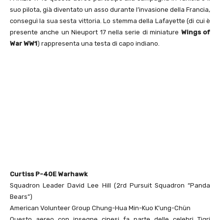
suo pilota, già diventato un asso durante l’invasione della Francia,
conseguì la sua sesta vittoria. Lo stemma della Lafayette (di cui è
presente anche un Nieuport 17 nella serie di miniature
Wings of
War WW1
) rappresenta una testa di capo indiano.
Curtiss P-40E Warhawk
Squadron Leader David Lee Hill (2rd Pursuit Squadron “Panda
Bears”)
American Volunteer Group Chung-Hua Min-Kuo K’ung-Chün
Questo aereo con insegne cinesi fa parte delle celebri Tigri