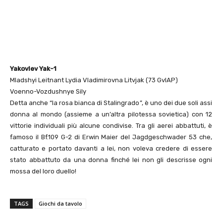
Yakovlev Yak-1
Mladshyi Leitnant Lydia Vladimirovna Litvjak (73 GvIAP)
Voenno-Vozdushnye Sily
Detta anche “la rosa bianca di Stalingrado”, è uno dei due soli assi
donna al mondo (assieme a un’altra pilotessa sovietica) con 12
vittorie individuali più alcune condivise. Tra gli aerei abbattuti, è
famoso il Bf.109 G-2 di Erwin Maier del Jagdgeschwader 53 che,
catturato e portato davanti a lei, non voleva credere di essere
stato abbattuto da una donna finché lei non gli descrisse ogni
mossa del loro duello!
TAGS
Giochi da tavolo