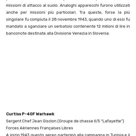
missioni di attacco al suolo. Analoghi apparecchi furono utilizzati
anche per missioni più particolari. Tra queste, forse la più
singolare fu compiuta il 28 novembre 1943, quando uno di essi fu
mandato a sganciare un serbatoio contenente 12 milioni di lire in
banconote destinate alla Divisione Venezia in Slovenia.
Curtiss P-40F Warhawk
Sergent Chef Jean Gisclon (Groupe de chasse II/5 “Lafayette”)
Forces Aériennes Françaises Libres
A inizio 1943 questo aereo partecipò alla campagna in Tunisia e il