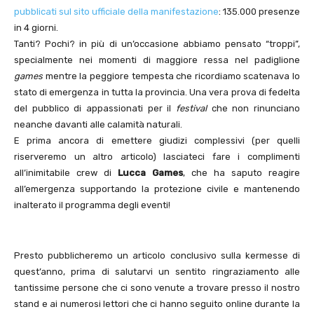
pubblicati sul sito ufficiale della manifestazione
: 135.000 presenze
in 4 giorni.
Tanti? Pochi? in più di un’occasione abbiamo pensato “troppi”,
specialmente nei momenti di maggiore ressa nel padiglione
games
mentre la peggiore tempesta che ricordiamo scatenava lo
stato di emergenza in tutta la provincia. Una vera prova di fedelta
del pubblico di appassionati per il
festival
che non rinunciano
neanche davanti alle calamità naturali.
E prima ancora di emettere giudizi complessivi (per quelli
riserveremo un altro articolo) lasciateci fare i complimenti
all’inimitabile crew di
Lucca Games
, che ha saputo reagire
all’emergenza supportando la protezione civile e mantenendo
inalterato il programma degli eventi!
Presto pubblicheremo un articolo conclusivo sulla kermesse di
quest’anno, prima di salutarvi un sentito ringraziamento alle
tantissime persone che ci sono venute a trovare presso il nostro
stand e ai numerosi lettori che ci hanno seguito online durante la