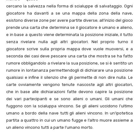
cercano la salvezza nella forma di scialuppe di salvataggio. Ogni
giocatore ha davanti a se una mappa della zona della nave,
esistono diverse zone per avere partite diverse; all’inizio del gioco
prende una carta che determina se il giocatore è umano e alieno,
e in base a questo viene determinata la posizione iniziale, il tutto
senza rivelare nulla agli altri giocatori. Nel proprio turno il
giocatore scrive sulla propria mappa dove vuole muoversi, e a
seconda dei casi deve pescare una carta che mostra se ha fatto
rumore obbligandolo a rivelare la sua posizione, se si è sentito un
rumore in lontananza permettendogli di dichiarare una posizione
qualsiasi e infine il silenzio che gli permette di non dire nulla. Le
carte ovviamente vengono tenute nascoste agli altri giocatori,
che in base alle dichiarazioni fatte devono capire la posizione
dei vari partecipanti e se sono alieni o umani. Gli umani che
fuggono con la scialuppa vincono. Se gli alieni uccidono l’ultimo
umano a bordo della nave tutti gli alieni vincono. In un’ipotetica
partita a quattro in cui un umano fugge e l’altro muore assieme a
un alieno vincono tutti a parte l’umano morto.