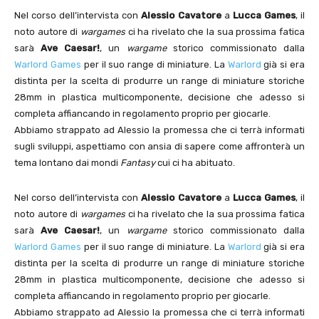
Nel corso dell’intervista con
Alessio Cavatore
a
Lucca Games
, il
noto autore di
wargames
ci ha rivelato che la sua prossima fatica
sarà
Ave Caesar!
, un
wargame
storico commissionato dalla
Warlord Games
per il suo range di miniature. La
Warlord
già si era
distinta per la scelta di produrre un range di miniature storiche
28mm in plastica multicomponente, decisione che adesso si
completa affiancando in regolamento proprio per giocarle.
Abbiamo strappato ad Alessio la promessa che ci terrà informati
sugli sviluppi, aspettiamo con ansia di sapere come affronterà un
tema lontano dai mondi
Fantasy
cui ci ha abituato.
Nel corso dell’intervista con
Alessio Cavatore
a
Lucca Games
, il
noto autore di
wargames
ci ha rivelato che la sua prossima fatica
sarà
Ave Caesar!
, un
wargame
storico commissionato dalla
Warlord Games
per il suo range di miniature. La
Warlord
già si era
distinta per la scelta di produrre un range di miniature storiche
28mm in plastica multicomponente, decisione che adesso si
completa affiancando in regolamento proprio per giocarle.
Abbiamo strappato ad Alessio la promessa che ci terrà informati