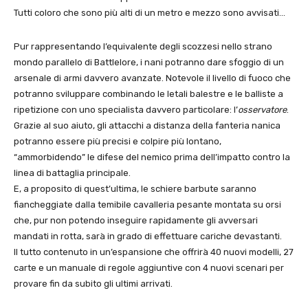
Tutti coloro che sono più alti di un metro e mezzo sono avvisati…
Pur rappresentando l’equivalente degli scozzesi nello strano
mondo parallelo di Battlelore, i nani potranno dare sfoggio di un
arsenale di armi davvero avanzate. Notevole il livello di fuoco che
potranno sviluppare combinando le letali balestre e le balliste a
ripetizione con uno specialista davvero particolare: l’
osservatore
.
Grazie al suo aiuto, gli attacchi a distanza della fanteria nanica
potranno essere più precisi e colpire più lontano,
“ammorbidendo” le difese del nemico prima dell’impatto contro la
linea di battaglia principale.
E, a proposito di quest’ultima, le schiere barbute saranno
fiancheggiate dalla temibile cavalleria pesante montata su orsi
che, pur non potendo inseguire rapidamente gli avversari
mandati in rotta, sarà in grado di effettuare cariche devastanti.
Il tutto contenuto in un’espansione che offrirà 40 nuovi modelli, 27
carte e un manuale di regole aggiuntive con 4 nuovi scenari per
provare fin da subito gli ultimi arrivati.