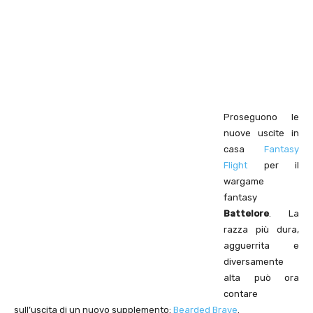
Proseguono le
nuove uscite in
casa
Fantasy
Flight
per il
wargame
fantasy
Battelore
. La
razza più dura,
agguerrita e
diversamente
alta può ora
contare
sull’uscita di un nuovo supplemento:
Bearded Brave
.