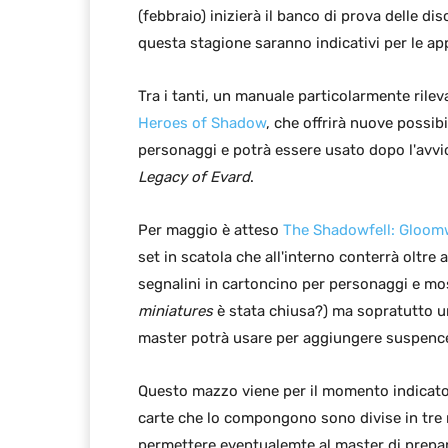
(febbraio) inizierà il banco di prova delle di
questa stagione saranno indicativi per le app
Tra i tanti, un manuale particolarmente rilev
Heroes of Shadow
, che offrirà nuove possibi
personaggi e potrà essere usato dopo l'avvi
Legacy of Evard
.
Per maggio è atteso
The Shadowfell: Gloo
set in scatola che all'interno conterrà oltre
segnalini in cartoncino per personaggi e most
miniatures
è stata chiusa?) ma sopratutto u
master potrà usare per aggiungere suspence 
Questo mazzo viene per il momento indicat
carte che lo compongono sono divise in tre m
permettere eventualemte al master di prepar