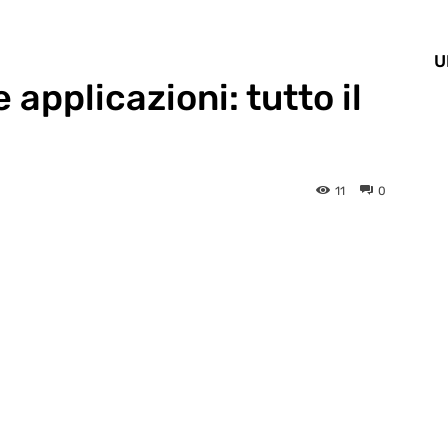
U
 applicazioni: tutto il
11
0