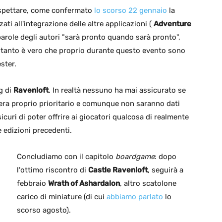
aspettare, come confermato
lo scorso 22 gennaio
la
ati all'integrazione delle altre applicazioni (
Adventure
 parole degli autori "sarà pronto quando sarà pronto",
, tanto è vero che proprio durante questo evento sono
ster.
ng di
Ravenloft
. In realtà nessuno ha mai assicurato se
dera proprio prioritario e comunque non saranno dati
icuri di poter offrire ai giocatori qualcosa di realmente
e edizioni precedenti.
Concludiamo con il capitolo
boardgame
: dopo
l'ottimo riscontro di
Castle Ravenloft
, seguirà a
febbraio
Wrath of Ashardalon
, altro scatolone
carico di miniature (di cui
abbiamo parlato
lo
scorso agosto).