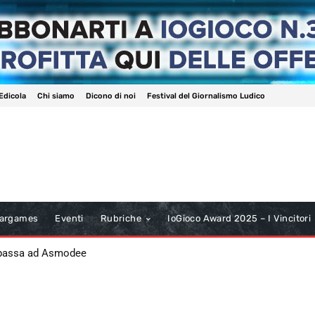
Edicola
Chi siamo
Dicono di noi
Festival del Giornalismo Ludico
argames
Eventi
Rubriche
IoGioco Award 2025 – I Vincitori
 passa ad Asmodee