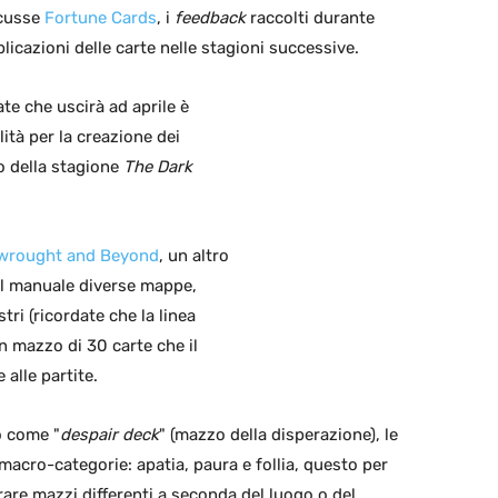
scusse
Fortune Cards
, i
feedback
raccolti durante
licazioni delle carte nelle stagioni successive.
ate che uscirà ad aprile è
lità per la creazione dei
o della stagione
The Dark
mwrought and Beyond
, un altro
 al manuale diverse mappe,
ri (ricordate che la linea
n mazzo di 30 carte che il
alle partite.
o come "
despair deck
" (mazzo della disperazione), le
acro-categorie: apatia, paura e follia, questo per
are mazzi differenti a seconda del luogo o del