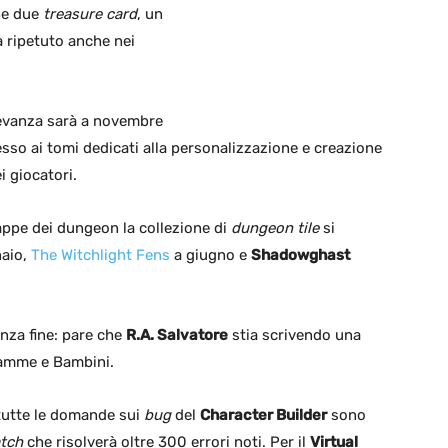
che due
treasure card
, un
 ripetuto anche nei
ilevanza sarà a novembre
sso ai tomi dedicati alla personalizzazione e creazione
i giocatori.
appe dei dungeon la collezione di
dungeon tile
si
aio,
The Witchlight Fens
a giugno e
Shadowghast
nza fine: pare che
R.A. Salvatore
stia scrivendo una
 Mamme e Bambini.
 tutte le domande sui
bug
del
Character Builder
sono
atch
che risolverà oltre 300 errori noti. Per il
Virtual