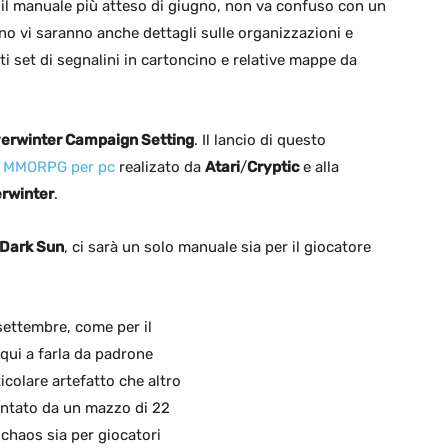
il manuale più atteso di giugno, non va confuso con un
rno vi saranno anche dettagli sulle organizzazioni e
iti set di segnalini in cartoncino e relative mappe da
erwinter Campaign Setting
. Il lancio di questo
l
MMORPG per pc
realizato da
Atari
/
Cryptic
e alla
erwinter
.
Dark Sun
, ci sarà un solo manuale sia per il giocatore
 settembre, come per il
ui a farla da padrone
icolare artefatto che altro
entato da un mazzo di 22
 chaos sia per giocatori