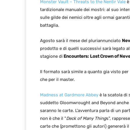
Monster Vault – Threats to the Nentir Vale
è 
tardizionale manuale dei mostri: al suo inte
sulle gilde dei nemici oltre agli ormai garant
battaglia.
Agosto sarà il mese del pluriannunciato
Nev
prodotto e di quelli successivi sarà legato a
stagione di
Encounters:
Lost Crown of Nev
Il formato sarà simile a quanto gia visto per
che per il master.
Madness at Gardmore Abbey
è la scatola di
suddetto Gloomwrought and Beyond anche q
saranno le carte. L'avventura parla di un part
non è che il "
Deck of Many Thing
s", rappres
carte che (promettono gli autori) genererà il