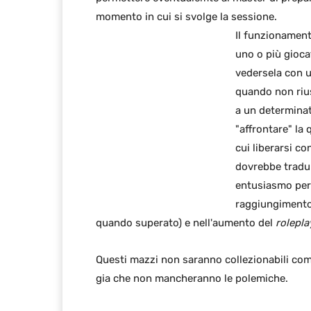
momento in cui si svolge la sessione.
Il funzionament
uno o più gioc
vedersela con u
quando non rius
a un determinat
"affrontare" la 
cui liberarsi co
dovrebbe tradur
entusiasmo per 
raggiungimento 
quando superato) e nell'aumento del
rolepl
Questi mazzi non saranno collezionabili com
gia che non mancheranno le polemiche.