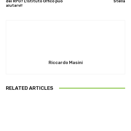
dei RPG? L’Istituto Orfico può
Stella
aiutarvi!
Riccardo Masini
RELATED ARTICLES