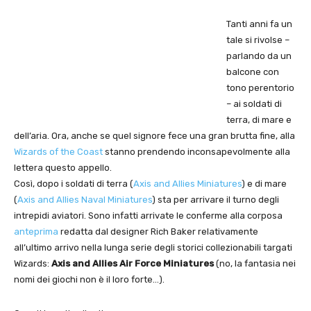
Tanti anni fa un
tale si rivolse –
parlando da un
balcone con
tono perentorio
– ai soldati di
terra, di mare e
dell’aria. Ora, anche se quel signore fece una gran brutta fine, alla
Wizards of the Coast
stanno prendendo inconsapevolmente alla
lettera questo appello.
Così, dopo i soldati di terra (
Axis and Allies Miniatures
) e di mare
(
Axis and Allies Naval Miniatures
) sta per arrivare il turno degli
intrepidi aviatori. Sono infatti arrivate le conferme alla corposa
anteprima
redatta dal designer Rich Baker relativamente
all’ultimo arrivo nella lunga serie degli storici collezionabili targati
Wizards:
Axis and Allies Air Force Miniatures
(no, la fantasia nei
nomi dei giochi non è il loro forte…).