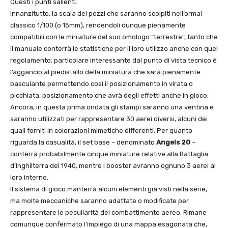
Questi i punti salienti.
Innanzitutto, la scala dei pezzi che saranno scolpiti nell’ormai
classico 1/100 (o 15mm), rendendoli dunque pienamente
compatibili con le miniature del suo omologo “terrestre”, tanto che
il manuale conterrà le statistiche per il loro utilizzo anche con quel
regolamento; particolare interessante dal punto di vista tecnico è
l’aggancio al piedistallo della miniatura che sarà pienamente
basculante permettendo così il posizionamento in virata o
picchiata, posizionamento che avrà degli effetti anche in gioco.
Ancora, in questa prima ondata gli stampi saranno una ventina e
saranno utilizzati per rappresentare 30 aerei diversi, alcuni dei
quali forniti in colorazioni mimetiche differenti. Per quanto
riguarda la casualità, il set base – denominato
Angels 20
–
conterrà probabilmente cinque miniature relative alla Battaglia
d’Inghilterra del 1940, mentre i booster avranno ognuno 3 aerei al
loro interno.
Il sistema di gioco manterrà alcuni elementi già visti nella serie,
ma molte meccaniche saranno adattate o modificate per
rappresentare le peculiarità del combattimento aereo. Rimane
comunque confermato l’impiego di una mappa esagonata che,