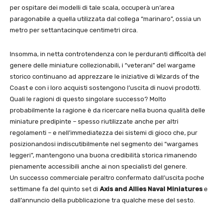
per ospitare dei modelli di tale scala, occuperà un’area
paragonabile a quella utilizzata dal collega “marinaro”, ossia un
metro per settantacinque centimetri circa.
Insomma, in netta controtendenza con le perduranti difficoltà del
genere delle miniature collezionabili, i “veterani” del wargame
storico continuano ad apprezzare le iniziative di Wizards of the
Coast e con i loro acquisti sostengono l’uscita di nuovi prodotti.
Quali le ragioni di questo singolare successo? Molto
probabilmente la ragione è da ricercare nella buona qualità delle
miniature predipinte – spesso riutilizzate anche per altri
regolamenti – e nell’immediatezza dei sistemi di gioco che, pur
posizionandosi indiscutibilmente nel segmento dei “wargames
leggeri”, mantengono una buona credibilità storica rimanendo
pienamente accessibili anche ai non specialisti del genere.
Un successo commerciale peraltro confermato dall’uscita poche
settimane fa del quinto set di
Axis and Allies Naval Miniatures
e
dall’annuncio della pubblicazione tra qualche mese del sesto.