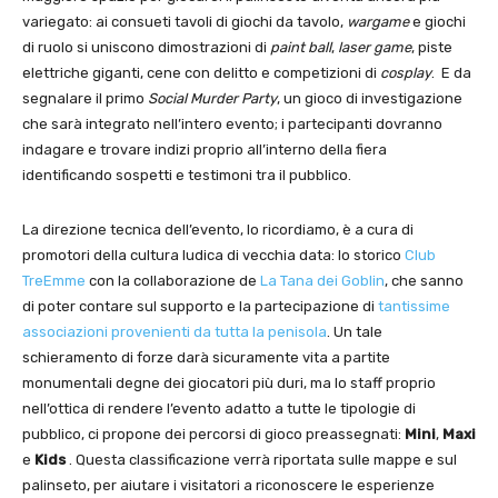
variegato: ai consueti tavoli di giochi da tavolo,
wargame
e giochi
di ruolo si uniscono dimostrazioni di
paint ball
,
laser game
, piste
elettriche giganti, cene con delitto e competizioni di
cosplay
. E da
segnalare il primo
Social Murder Party
, un gioco di investigazione
che sarà integrato nell’intero evento; i partecipanti dovranno
indagare e trovare indizi proprio all’interno della fiera
identificando sospetti e testimoni tra il pubblico.
La direzione tecnica dell’evento, lo ricordiamo, è a cura di
promotori della cultura ludica di vecchia data: lo storico
Club
TreEmme
con la collaborazione de
La Tana dei Goblin
, che sanno
di poter contare sul supporto e la partecipazione di
tantissime
associazioni provenienti da tutta la penisola
. Un tale
schieramento di forze darà sicuramente vita a partite
monumentali degne dei giocatori più duri, ma lo staff proprio
nell’ottica di rendere l’evento adatto a tutte le tipologie di
pubblico, ci propone dei percorsi di gioco preassegnati:
Mini
,
Maxi
e
Kids
. Questa classificazione verrà riportata sulle mappe e sul
palinseto, per aiutare i visitatori a riconoscere le esperienze