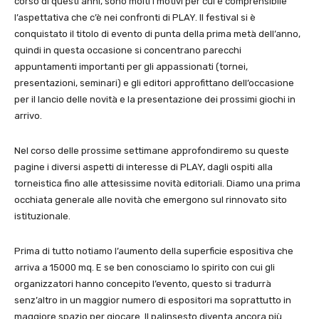
corso di questi anni, sono molti i motivi per cui è comprensibile
l’aspettativa che c’è nei confronti di PLAY. Il festival si è
conquistato il titolo di evento di punta della prima metà dell’anno,
quindi in questa occasione si concentrano parecchi
appuntamenti importanti per gli appassionati (tornei,
presentazioni, seminari) e gli editori approfittano dell’occasione
per il lancio delle novità e la presentazione dei prossimi giochi in
arrivo.
Nel corso delle prossime settimane approfondiremo su queste
pagine i diversi aspetti di interesse di PLAY, dagli ospiti alla
torneistica fino alle attesissime novità editoriali. Diamo una prima
occhiata generale alle novità che emergono sul rinnovato sito
istituzionale.
Prima di tutto notiamo l’aumento della superficie espositiva che
arriva a 15000 mq. E se ben conosciamo lo spirito con cui gli
organizzatori hanno concepito l’evento, questo si tradurrà
senz’altro in un maggior numero di espositori ma soprattutto in
maggiore spazio per giocare. Il palinsesto diventa ancora più