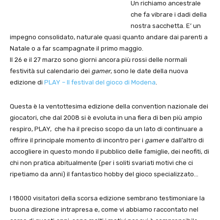
Un richiamo ancestrale
che fa vibrare i dadi della
nostra sacchetta. E’ un
impegno consolidato, naturale quasi quanto andare dai parenti a
Natale o a far scampagnate il primo maggio.
Il 26 e il 27 marzo sono giorni ancora più rossi delle normali
festività sul calendario dei
gamer
, sono le date della nuova
edizione di
PLAY – Il festival del gioco di Modena
.
Questa è la ventottesima edizione della convention nazionale dei
giocatori, che dal 2008 si è evoluta in una fiera di ben più ampio
respiro, PLAY, che ha il preciso scopo da un lato di continuare a
offrire il principale momento di incontro per i
gamer
e dall’altro di
accogliere in questo mondo il pubblico delle famiglie, dei neofiti, di
chi non pratica abitualmente (per i soliti svariati motivi che ci
ripetiamo da anni) il fantastico hobby del gioco specializzato…
I 18000 visitatori della scorsa edizione sembrano testimoniare la
buona direzione intrapresa e, come vi abbiamo raccontato nel