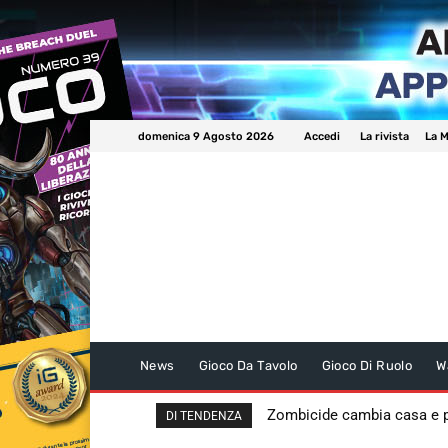
domenica 9 Agosto 2026
Accedi
La rivista
La M
News
Gioco Da Tavolo
Gioco Di Ruolo
W
Zombicide cambia casa e
DI TENDENZA