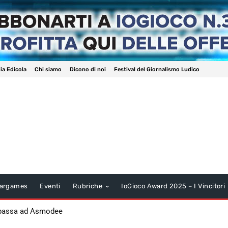
ia Edicola
Chi siamo
Dicono di noi
Festival del Giornalismo Ludico
argames
Eventi
Rubriche
IoGioco Award 2025 – I Vincitori
 passa ad Asmodee