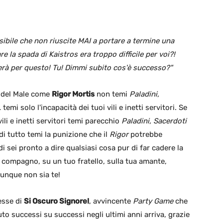
ibile che non riuscite MAI a portare a termine una
 la spada di Kaistros era troppo difficile per voi?!
rà per questo! Tu! Dimmi subito cos'è successo?"
o del Male come
Rigor Mortis
non temi
Paladini,
 temi solo l'incapacità dei tuoi vili e inetti servitori. Se
vili e inetti servitori temi parecchio
Paladini, Sacerdoti
di tutto temi la punizione che il
Rigor
potrebbe
ndi sei pronto a dire qualsiasi cosa pur di far cadere la
 compagno, su un tuo fratello, sulla tua amante,
unque non sia te!
esse di
Si Oscuro Signore!
, avvincente
Party Game
che
to successi su successi negli ultimi anni arriva, grazie