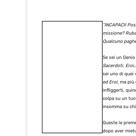
"INCAPACI! Poss
missione? Rubare
Qualcuno paghe
Se sei un Geni
Sacerdoti, Eroi
…
sei uno di quei 
ed Eroi
, ma più 
infliggerti, qui
colpa su un tuo
insomma su chi
Queste le prem
dopo aver mietu