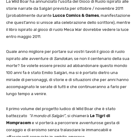
La Wild Boar ha annunciato l’uscita del Gioco di Ruolo ispirato alle
storie narrate da Salgàri prevista per ottobre / novembre 2011
(probabilmente durante
Lucca Comics & Games
, manifestazione
che quest’anno si unisce alla celebrazione dello scrittore), mentre
il libro ispirato al gioco di ruolo Meca War dovrebbe vedere la luce
entro maggio 2011.
Quale anno migliore per portare sui vostri tavoli il gioco di ruolo
ispirato alle avventure di
Sandokan
, se non il centenario della sua
morte? Se volete essere precisi ad abbandonare questo mondo
100 anni fa è stato Emilio Salgàri, ma si è portato dietro una
miriade di personaggi, di storie e di situazioni che per anni hanno
accompagnato le serate di tutti e che continueranno a farlo per
lungo tempo a venire.
Il primo volume del progetto ludico di Wild Boar che è stato
battezzato
“il mondo di Salgàri”
, si chiamerà
Le Tigri di
Mompracem
e vi porterà a percorrere avventurose gesta di
coraggio e di eroismo senza tralasciare le immancabili e
affascinanti conquiste in ambito amoroso.