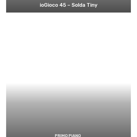
ioGioco 45 – Solda Tiny
PRIMO PIANO