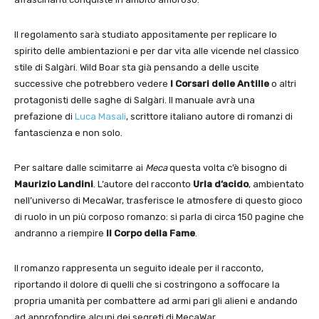
Il regolamento sarà studiato appositamente per replicare lo
spirito delle ambientazioni e per dar vita alle vicende nel classico
stile di Salgàri. Wild Boar sta già pensando a delle uscite
successive che potrebbero vedere
I Corsari delle Antille
o altri
protagonisti delle saghe di Salgàri. Il manuale avrà una
prefazione di
Luca Masali
, scrittore italiano autore di romanzi di
fantascienza e non solo.
Per saltare dalle scimitarre ai
Meca
questa volta c’è bisogno di
Maurizio Landini
. L’autore del racconto
Urla d’acido
, ambientato
nell’universo di MecaWar, trasferisce le atmosfere di questo gioco
di ruolo in un più corposo romanzo: si parla di circa 150 pagine che
andranno a riempire
Il Corpo della Fame
.
Il romanzo rappresenta un seguito ideale per il racconto,
riportando il dolore di quelli che si costringono a soffocare la
propria umanità per combattere ad armi pari gli alieni e andando
ad approfondire alcuni dei segreti di MecaWar
.