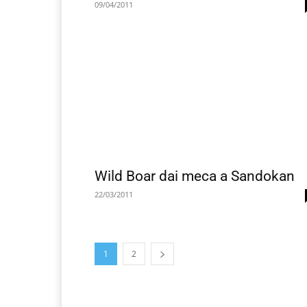
09/04/2011
Wild Boar dai meca a Sandokan
22/03/2011
1
2