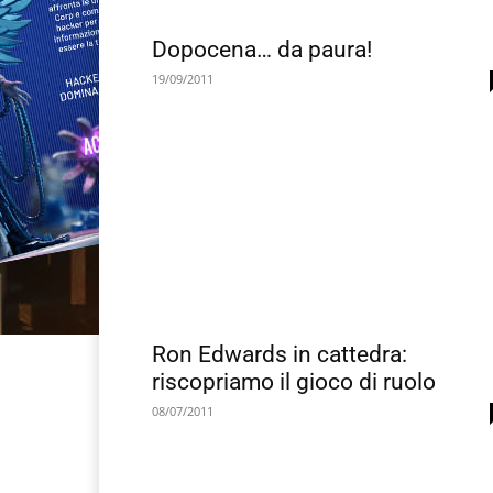
Dopocena… da paura!
19/09/2011
Ron Edwards in cattedra:
riscopriamo il gioco di ruolo
08/07/2011