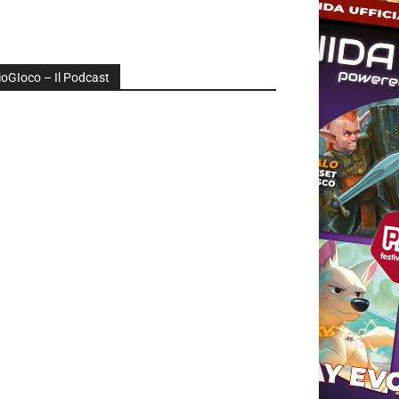
ioGIoco – Il Podcast
udio
layer