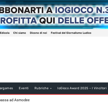
 Edicola
Chi siamo
Dicono di noi
Festival del Giornalismo Ludico
argames
Eventi
Rubriche
IoGioco Award 2025 – I Vincitori
 passa ad Asmodee