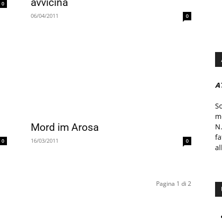
avvicina
0
06/04/2011
0
A
S
mo
Mord im Arosa
N.
f
16/03/2011
0
0
al
Pagina 1 di 2