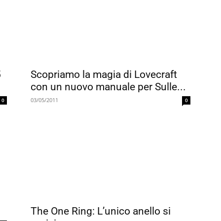
0
5
Scopriamo la magia di Lovecraft
4
con un nuovo manuale per Sulle...
03/05/2011
0
0
The One Ring: L’unico anello si