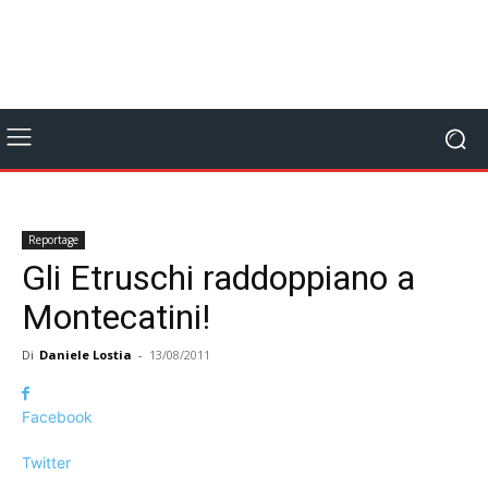
Reportage
Gli Etruschi raddoppiano a
Montecatini!
Di
Daniele Lostia
-
13/08/2011
Facebook
Twitter