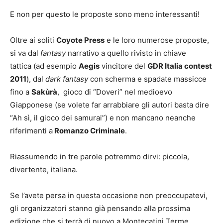
E non per questo le proposte sono meno interessanti!
Oltre ai soliti
Coyote Press
e le loro numerose proposte,
si va dal
fantasy
narrativo a quello rivisto in chiave
tattica (ad esempio
Aegis
vincitore del
GDR Italia contest
2011
), dal
dark fantasy
con scherma e spadate massicce
fino a
Sakùrà
, gioco di “Doveri” nel medioevo
Giapponese (se volete far arrabbiare gli autori basta dire
“Ah sì, il gioco dei samurai”) e non mancano neanche
riferimenti a
Romanzo Criminale
.
Riassumendo in tre parole potremmo dirvi: piccola,
divertente, italiana.
Se l’avete persa in questa occasione non preoccupatevi,
gli organizzatori stanno già pensando alla prossima
edizione che si terrà di nuovo a Montecatini Terme,