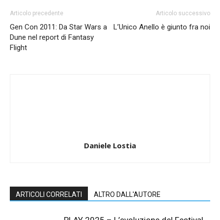
Articolo precedente
Articolo successivo
Gen Con 2011: Da Star Wars a
L’Unico Anello è giunto fra noi
Dune nel report di Fantasy
Flight
Daniele Lostia
ARTICOLI CORRELATI
ALTRO DALL'AUTORE
PLAY 2025 – L’evoluzione del Festival