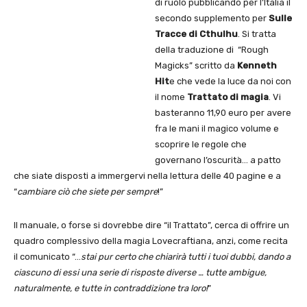
di ruolo pubblicando per l’Italia il
secondo supplemento per
Sulle
Tracce di Cthulhu
. Si tratta
della traduzione di “Rough
Magicks” scritto da
Kenneth
Hit
e che vede la luce da noi con
il nome
Trattato di magia
. Vi
basteranno 11,90 euro per avere
fra le mani il magico volume e
scoprire le regole che
governano l’oscurità… a patto
che siate disposti a immergervi nella lettura delle 40 pagine e a
“
cambiare
ciò che siete per sempre
!”
Il manuale, o forse si dovrebbe dire “il Trattato”, cerca di offrire un
quadro complessivo della magia Lovecraftiana, anzi, come recita
il comunicato “…
stai pur certo che chiarirà tutti i tuoi dubbi, dando a
ciascuno di essi una serie di risposte diverse … tutte ambigue,
naturalmente, e tutte in contraddizione tra loro!
”