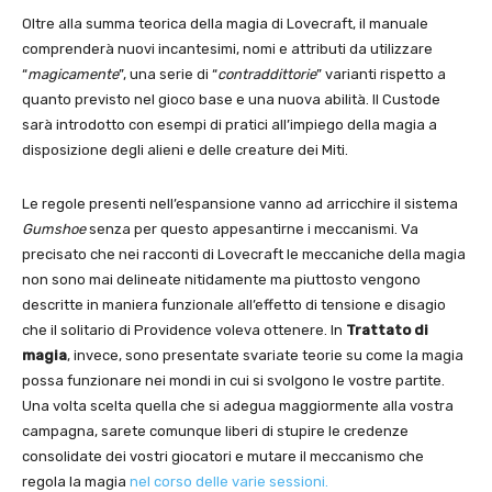
Oltre alla summa teorica della magia di Lovecraft, il manuale
comprenderà nuovi incantesimi, nomi e attributi da utilizzare
“
magicamente
”, una serie di “
contraddittorie
” varianti rispetto a
quanto previsto nel gioco base e una nuova abilità. Il Custode
sarà introdotto con esempi di pratici all’impiego della magia a
disposizione degli alieni e delle creature dei Miti.
Le regole presenti nell’espansione vanno ad arricchire il sistema
Gumshoe
senza per questo appesantirne i meccanismi. Va
precisato che nei racconti di Lovecraft le meccaniche della magia
non sono mai delineate nitidamente ma piuttosto vengono
descritte in maniera funzionale all’effetto di tensione e disagio
che il solitario di Providence voleva ottenere. In
Trattato di
magia
, invece, sono presentate svariate teorie su come la magia
possa funzionare nei mondi in cui si svolgono le vostre partite.
Una volta scelta quella che si adegua maggiormente alla vostra
campagna, sarete comunque liberi di stupire le credenze
consolidate dei vostri giocatori e mutare il meccanismo che
regola la magia
nel corso delle varie sessioni.