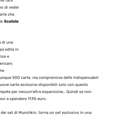
che farà
no di veder
arte che
 le
Scatole
a di una
ia edita in
nze e
ricani:
ane
unque 500 carte, ma comprensive delle indispensabili
nuove carte esclusive disponibili solo con questo
mpate per nessun'altra espansione… Quindi se non
evi a spendere 11.95 euro.
i dei set di Munchkin, torna un set esclusivo in una