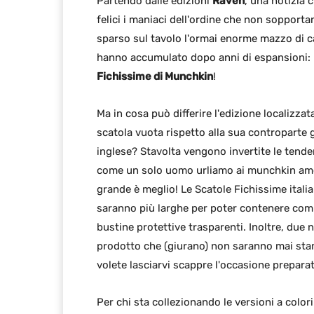
Partendo dalle edizioni
Raven
, una notizia 
felici i maniaci dell'ordine che non sopporta
sparso sul tavolo l'ormai enorme mazzo di c
hanno accumulato dopo anni di espansioni:
Fichissime di Munchkin
!
Ma in cosa può differire l'edizione localizzat
scatola vuota rispetto alla sua controparte g
inglese? Stavolta vengono invertite le tende
come un solo uomo urliamo ai munchkin ame
grande è meglio! Le Scatole Fichissime itali
saranno più larghe per poter contenere com
bustine protettive trasparenti. Inoltre, due 
prodotto che (giurano) non saranno mai sta
volete lasciarvi scappre l'occasione preparat
Per chi sta collezionando le versioni a color