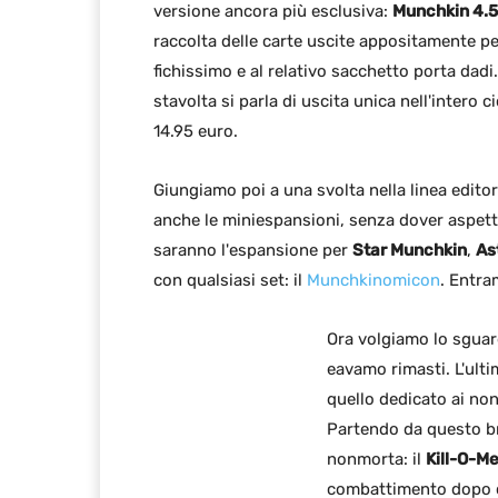
versione ancora più esclusiva:
Munchkin 4.5
raccolta delle carte uscite appositamente pe
fichissimo e al relativo sacchetto porta dad
stavolta si parla di uscita unica nell'intero c
14.95 euro.
Giungiamo poi a una svolta nella linea editor
anche le miniespansioni, senza dover aspett
saranno l'espansione per
Star Munchkin
,
Ast
con qualsiasi set: il
Munchkinomicon
. Entra
Ora volgiamo lo sguard
eavamo rimasti. L'ult
quello dedicato ai no
Partendo da questo br
nonmorta: il
Kill-O-M
combattimento dopo ch