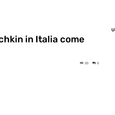
U
chkin in Italia come
20
0