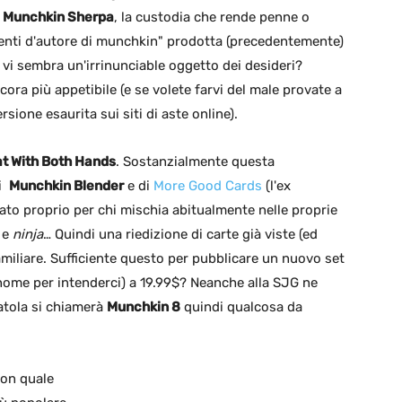
o
Munchkin Sherpa
, la custodia che rende penne o
menti d'autore di munchkin" prodotta (precedentemente)
 vi sembra un'irrinunciable oggetto dei desideri?
ora più appetibile (e se volete farvi del male provate a
sione esaurita sui siti di aste online).
t With Both Hands
. Sostanzialmente questa
di
Munchkin Blender
e di
More Good Cards
(l'ex
ato proprio per chi mischia abitualmente nelle proprie
e
ninja
… Quindi una riedizione di carte già viste (ed
amiliare. Sufficiente questo per pubblicare un nuovo set
l nome per intenderci) a 19.99$? Neanche alla SJG ne
atola si chiamerà
Munchkin 8
quindi qualcosa da
non quale