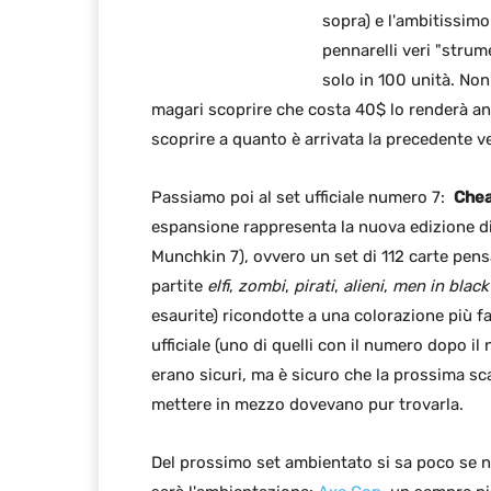
sopra) e l'ambitissim
pennarelli veri "stru
solo in 100 unità. Non
magari scoprire che costa 40$ lo renderà anc
scoprire a quanto è arrivata la precedente ver
Passiamo poi al set ufficiale numero 7:
Chea
espansione rappresenta la nuova edizione 
Munchkin 7), ovvero un set di 112 carte pens
partite
elfi
,
zombi
,
pirati
,
alieni
,
men in black
esaurite) ricondotte a una colorazione più f
ufficiale (uno di quelli con il numero dopo i
erano sicuri, ma è sicuro che la prossima sc
mettere in mezzo dovevano pur trovarla.
Del prossimo set ambientato si sa poco se 