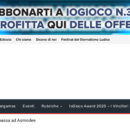
 Edicola
Chi siamo
Dicono di noi
Festival del Giornalismo Ludico
argames
Eventi
Rubriche
IoGioco Award 2025 – I Vincitori
 passa ad Asmodee