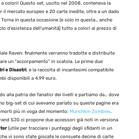
a colori! Questo set, uscito nel 2008, conteneva la
r il mercato europeo e 20 carte inedite, oltre a un dado
i. Torna in questa occasione (e solo in questa… anche
iclo d'esistenza dell'umanità) tutto a colori al prezzo di
iale Raven: finalmente verranno tradotte e distribuite
are un "accorpamento" in scatola. Le prime due
ri e Disastri
, e la raccolta di incantesimi compatibile
mbi disponibili a 4.99 euro.
o alla patria dei fanatici dei livelli e partiamo da… dove
imo big-set di cui avevamo parlato su queste pagine era
nmorti più in voga del momento:
Munchkin Zombies
.
and SJG ci propone due accessori già noti in versiona
eter
(utile per tracciare i punteggi degli sfidanti in un
e vi sono state giocate le consuete decine di carte