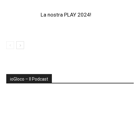
La nostra PLAY 2024!
ioGIoco – Il Podcast
Audio
Player