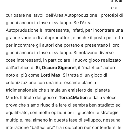
andar
e a
curiosare nei tavoli dell'Area Autoproduzione i prototipi di
giochi ancora in fase di sviluppo. Se l'Area
Autopruduzione è interessante, infatti, per incontrare una
grande varietà di autoproduttori, è anche il posto perfetto
per incontrare gli autori che portano e presentano i loro
giochi ancora in fase di sviluppo. Si notavano diverse
cose interessanti, in particolare il nuovo gioco realizzato
dall'artefice di
Si, Oscuro Signore!
, il “malefico” autore
noto ai più come
Lord Max
. Si tratta di un gioco di
colonizzazione con una interessante plancia
tridimensionale che simula un emisfero del pianeta
Marte. Il titolo del gioco è
Terra4Mation
e dalla veloce
prova che siamo riusciti a fare ci sembra ben studiato ed
equilibrato, con molte opzioni per i giocatori e strategie
multiple, ma, almeno in questa fase di sviluppo, nessuna
interazione “battagliera” tra i giocatori per contendersi le