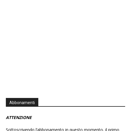
Previous
Show
Next
Episode
Episodes
Episo
Show
List
Podcast
Information
Abbonamenti
ATTENZIONE
Sottoscrivendo l’abbonamento in questo momento, il primo