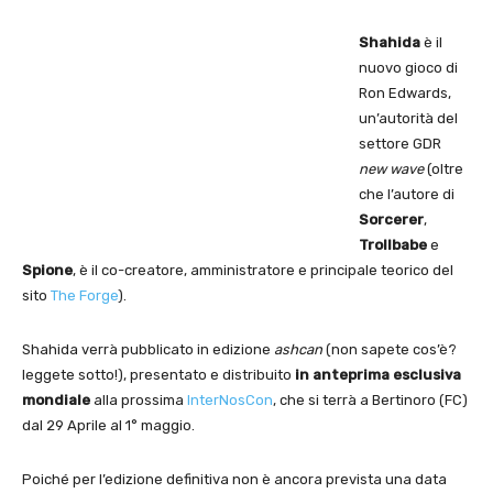
Shahida
è il
nuovo gioco di
Ron Edwards,
un’autorità del
settore GDR
new wave
(oltre
che l’autore di
Sorcerer
,
Trollbabe
e
Spione
, è il co-creatore, amministratore e principale teorico del
sito
The Forge
).
Shahida verrà pubblicato in edizione
ashcan
(non sapete cos’è?
leggete sotto!), presentato e distribuito
in anteprima esclusiva
mondiale
alla prossima
InterNosCon
, che si terrà a Bertinoro (FC)
dal 29 Aprile al 1° maggio.
Poiché per l’edizione definitiva non è ancora prevista una data