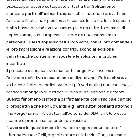
pubblica
per essere sottoposto al test altrui. Solitamente
mancano parti dell’ambientazione o altro materiale previsto per
l’edizione finale, ma il gioco
in sé
è completo. La tiratura è spesso
molto bassa perché rivolta comunque a un ristretto numero di
appassionati, con cui spesso l’autore ha una conoscenza
personale. Questi appassionati a loro volta, con le loro domande e
le loro impressioni e reazioni, contribuiscono all’edizione
definitiva, che conterrà le risposte e le soluzioni ai problemi
incontrati.
Il processo è spesso estremamente lungo. Fra l’
ashcan
e
l’edizione definitiva passano anche diversi anni. Può capitare, a
volte, che l’edizione definitiva (per i più vari motivi) non esca mai, e
l’
ashcan
rimanga in questi casi l’unica pubblicazione esistente.
Questo fenomeno si integra perfettamente con il radicale cambio
di prospettiva che Ron Edwards e gli altri autori orbitanti attorno a
The Forge hanno introdotto nell’editoria dei GDR: un titolo esce
quando è pronto, non quando
deve
uscire.
“Lavorare in questo modo è una bella rogna per un editore!”
afferma Michele Gelli, organizzatore di InterNosCon, che come