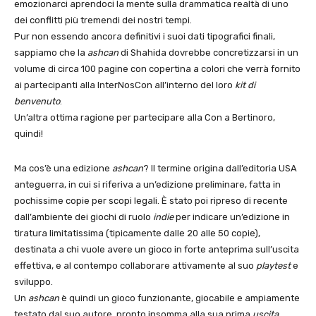
emozionarci aprendoci la mente sulla drammatica realtà di uno
dei conflitti più tremendi dei nostri tempi.
Pur non essendo ancora definitivi i suoi dati tipografici finali,
sappiamo che la
ashcan
di Shahida dovrebbe concretizzarsi in un
volume di circa 100 pagine con copertina a colori che verrà fornito
ai partecipanti alla InterNosCon all’interno del loro
kit di
benvenuto
.
Un’altra ottima ragione per partecipare alla Con a Bertinoro,
quindi!
Ma cos’è una edizione
ashcan
? Il termine origina dall’editoria USA
anteguerra, in cui si riferiva a un’edizione preliminare, fatta in
pochissime copie per scopi legali. È stato poi ripreso di recente
dall’ambiente dei giochi di ruolo
indie
per indicare un’edizione in
tiratura limitatissima (tipicamente dalle 20 alle 50 copie),
destinata a chi vuole avere un gioco in forte anteprima sull’uscita
effettiva, e al contempo collaborare attivamente al suo
playtest
e
sviluppo.
Un
ashcan
è quindi un gioco funzionante, giocabile e ampiamente
testato dal suo autore, pronto insomma alla sua prima
uscita