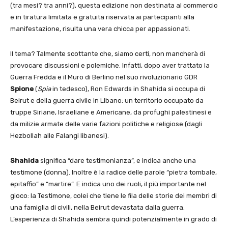
(tra mesi? tra anni?), questa edizione non destinata al commercio
e in tiratura limitata e gratuita riservata ai partecipanti alla
manifestazione, risulta una vera chicca per appassionati.
Il tema? Talmente scottante che, siamo certi, non mancherà di
provocare discussioni e polemiche. Infatti, dopo aver trattato la
Guerra Fredda e il Muro di Berlino nel suo rivoluzionario GDR
Spione
(
Spia
in tedesco), Ron Edwards in Shahida si occupa di
Beirut e della guerra civile in Libano: un territorio occupato da
truppe Siriane, Israeliane e Americane, da profughi palestinesi e
da milizie armate delle varie fazioni politiche e religiose (dagli
Hezbollah alle Falangi libanesi).
Shahida
significa “dare testimonianza”, e indica anche una
testimone (donna). Inoltre è la radice delle parole “pietra tombale,
epitaffio” e “martire”. E indica uno dei ruoli, il più importante nel
gioco: la Testimone, colei che tiene le fila delle storie dei membri di
una famiglia di civili, nella Beirut devastata dalla guerra.
L’esperienza di Shahida sembra quindi potenzialmente in grado di