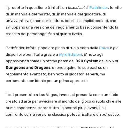
Il prodotto in questione è infatti un
boxed set
di
Pathfinder
, fornito
di un manuale del master, di un manuale del giocatore, di
un'avventura (e non di miniature, bensì di semplici pedine), che
sviluppano una versione del regolamento base, consentendo la
crescita dei personaggi fino al quinto livello…
Pathfinder, infatti, popolare gioco di ruolo edito dalla
Paizo
e già
disponibile per l'Italia grazie a
Wyrd Edizioni
. E' noto agli
appassionati come un'ottima patch del
D20 System
della 3.5 di
Dungeons and Dragons
, e fonda quindi le sue basi su un
regolamento avanzato, ben noto ai giocatori esperti, ma
certamente non ideale per un primo approccio.
Il set presentato a Las Vegas, invece, si presenta come un titolo
creato ad arte per avvicinare al mondo del gioco di ruolo chi è alle
prime esperienze; soprattutto i giocatori più giovani, il cui
confronto con la versione classica poteva risultare un po' ostico.