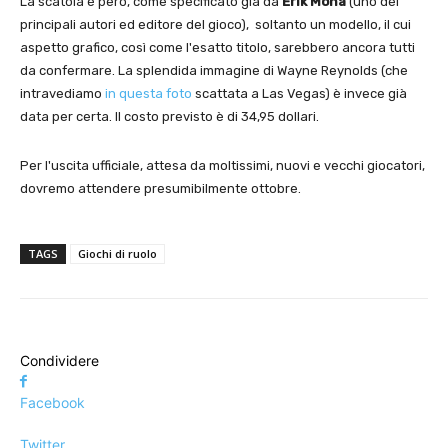
La scatola è però, come specificato già da
Erik Mona
(uno dei
principali autori ed editore del gioco), soltanto un modello, il cui
aspetto grafico, così come l'esatto titolo, sarebbero ancora tutti
da confermare. La splendida immagine di Wayne Reynolds (che
intravediamo
in questa foto
scattata a Las Vegas) è invece già
data per certa. Il costo previsto è di 34,95 dollari.
Per l'uscita ufficiale, attesa da moltissimi, nuovi e vecchi giocatori,
dovremo attendere presumibilmente ottobre.
TAGS
Giochi di ruolo
Condividere
Facebook
Twitter