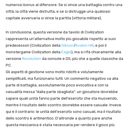
numerosi bonus al difensore. Se si vince una battaglia contro una
città, la città viene distrutta, e se si distrugge una qualsiasi
capitale avversaria si vince la partita (vittoria militare).
In conclusione, questa versione da tavolo di Civilization
rappresenta un'alternativa molto più giocabile rispetto ai suoi
predecessori (Civilization della
Gibson
/
Avalon Hill
, e poi il
monstergame Civilization della
Eagle
), ma si rifà chiaramente alla
versione
Revolution
da console e DS, più che a quelle classiche da
PC.
Gli aspetti di gestione sono molto ridotti e volutamente
semplificati, ma funzionano tutti. Un commento negativo va alla
parte di battaglia, assolutamente poco evocativa e con la
casualità messa “dalla parte sbagliata”: un giocatore dovrebbe
sapere quali unità fanno parte dell'esercito che sta muovendo,
mentre il risultato dello scontro dovrebbe essere casuale. Invece
qui è il contrario: le unità dell'esercito sono casuali, ma il risultato
dello scontro è aritmentico. D'altronde a quanto pare anche
questa meccanica è stata necessaria per rendere il gioco più