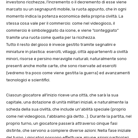
investono ricchezze, l'incremento o il decremento di esse viene
marcato su un segnapunti mobile, la ruota appunto, che in ogni
momento indica la potenza economica della propria civiltà. La
stessa cosa vale per il commercio: come nel videogioco, il
commercio è simboleggiato da icone, e viene “conteggiato”
tramite una ruota come quella per la ricchezza.
Tutto il resto del gioco è invece gestito tramite segnalini e
miniature in plastica: eserciti, villaggi, città appartenenti a civiltà
minori, risorse e persino meraviglie naturali; naturalmente sono
presenti anche molte carte, che sono riservate ad eserciti
(vedremo tra poco come viene gestita la guerra) ed avanzamenti
tecnologici e scientifici.
Ciascun giocatore all'inizio riceve una città, che sarà la sua
capitale, una dotazione di unità militari iniziali, e naturalmente la
scheda della sua civiltà, che include un'abilità speciale (proprio
come nel videogioco, l'abbiamo già detto…). Durante la partita, nel
proprio turno, un giocatore passerà attraverso cinque fasi
distinte, che servono a compiere diverse azioni. Nella fase iniziale
del turno, i giocatori possono effettuare alcune azioni particolari,