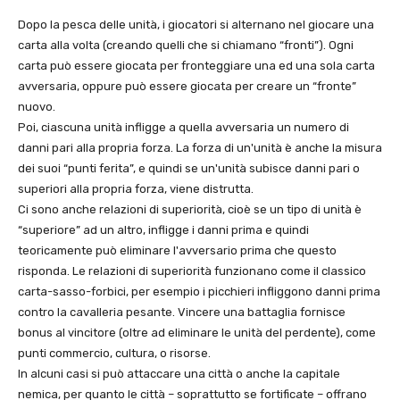
Dopo la pesca delle unità, i giocatori si alternano nel giocare una
carta alla volta (creando quelli che si chiamano “fronti”). Ogni
carta può essere giocata per fronteggiare una ed una sola carta
avversaria, oppure può essere giocata per creare un “fronte”
nuovo.
Poi, ciascuna unità infligge a quella avversaria un numero di
danni pari alla propria forza. La forza di un'unità è anche la misura
dei suoi “punti ferita”, e quindi se un'unità subisce danni pari o
superiori alla propria forza, viene distrutta.
Ci sono anche relazioni di superiorità, cioè se un tipo di unità è
“superiore” ad un altro, infligge i danni prima e quindi
teoricamente può eliminare l'avversario prima che questo
risponda. Le relazioni di superiorità funzionano come il classico
carta-sasso-forbici, per esempio i picchieri infliggono danni prima
contro la cavalleria pesante. Vincere una battaglia fornisce
bonus al vincitore (oltre ad eliminare le unità del perdente), come
punti commercio, cultura, o risorse.
In alcuni casi si può attaccare una città o anche la capitale
nemica, per quanto le città – soprattutto se fortificate – offrano