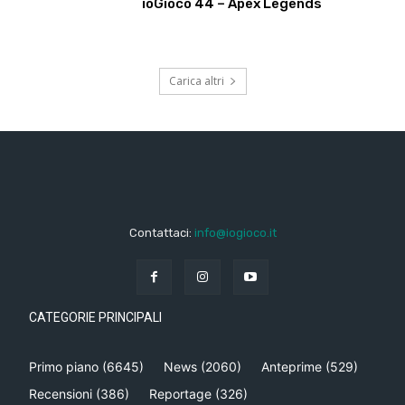
ioGioco 44 – Apex Legends
Carica altri
Contattaci:
info@iogioco.it
CATEGORIE PRINCIPALI
Primo piano
(6645)
News
(2060)
Anteprime
(529)
Recensioni
(386)
Reportage
(326)