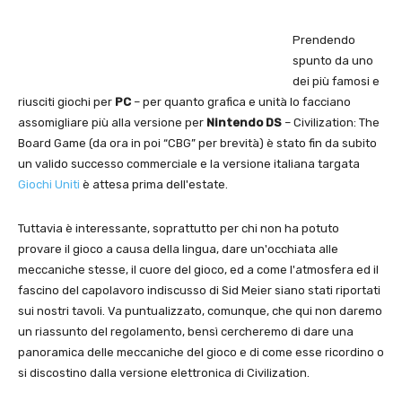
Prendendo
spunto da uno
dei più famosi e
riusciti giochi per
PC
– per quanto grafica e unità lo facciano
assomigliare più alla versione per
Nintendo DS
– Civilization: The
Board Game (da ora in poi “CBG” per brevità) è stato fin da subito
un valido successo commerciale e la versione italiana targata
Giochi Uniti
è attesa prima dell'estate.
Tuttavia è interessante, soprattutto per chi non ha potuto
provare il gioco a causa della lingua, dare un'occhiata alle
meccaniche stesse, il cuore del gioco, ed a come l'atmosfera ed il
fascino del capolavoro indiscusso di Sid Meier siano stati riportati
sui nostri tavoli. Va puntualizzato, comunque, che qui non daremo
un riassunto del regolamento, bensì cercheremo di dare una
panoramica delle meccaniche del gioco e di come esse ricordino o
si discostino dalla versione elettronica di Civilization.