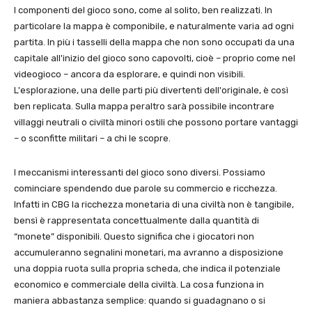
I componenti del gioco sono, come al solito, ben realizzati. In
particolare la mappa è componibile, e naturalmente varia ad ogni
partita. In più i tasselli della mappa che non sono occupati da una
capitale all'inizio del gioco sono capovolti, cioè – proprio come nel
videogioco – ancora da esplorare, e quindi non visibili.
L'esplorazione, una delle parti più divertenti dell'originale, è così
ben replicata. Sulla mappa peraltro sarà possibile incontrare
villaggi neutrali o civiltà minori ostili che possono portare vantaggi
– o sconfitte militari – a chi le scopre.
I meccanismi interessanti del gioco sono diversi. Possiamo
cominciare spendendo due parole su commercio e ricchezza.
Infatti in CBG la ricchezza monetaria di una civiltà non è tangibile,
bensì è rappresentata concettualmente dalla quantità di
“monete” disponibili. Questo significa che i giocatori non
accumuleranno segnalini monetari, ma avranno a disposizione
una doppia ruota sulla propria scheda, che indica il potenziale
economico e commerciale della civiltà. La cosa funziona in
maniera abbastanza semplice: quando si guadagnano o si