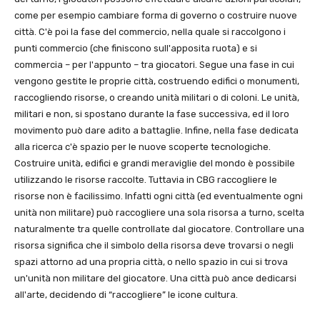
come per esempio cambiare forma di governo o costruire nuove
città. C'è poi la fase del commercio, nella quale si raccolgono i
punti commercio (che finiscono sull'apposita ruota) e si
commercia – per l'appunto – tra giocatori. Segue una fase in cui
vengono gestite le proprie città, costruendo edifici o monumenti,
raccogliendo risorse, o creando unità militari o di coloni. Le unità,
militari e non, si spostano durante la fase successiva, ed il loro
movimento può dare adito a battaglie. Infine, nella fase dedicata
alla ricerca c'è spazio per le nuove scoperte tecnologiche.
Costruire unità, edifici e grandi meraviglie del mondo è possibile
utilizzando le risorse raccolte. Tuttavia in CBG raccogliere le
risorse non è facilissimo. Infatti ogni città (ed eventualmente ogni
unità non militare) può raccogliere una sola risorsa a turno, scelta
naturalmente tra quelle controllate dal giocatore. Controllare una
risorsa significa che il simbolo della risorsa deve trovarsi o negli
spazi attorno ad una propria città, o nello spazio in cui si trova
un'unità non militare del giocatore. Una città può ance dedicarsi
all'arte, decidendo di “raccogliere” le icone cultura.