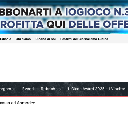
 Edicola
Chi siamo
Dicono di noi
Festival del Giornalismo Ludico
argames
Eventi
Rubriche
IoGioco Award 2025 – I Vincitori
 passa ad Asmodee