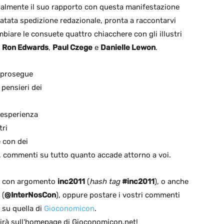
ialmente il suo rapporto con questa manifestazione
iatata spedizione redazionale, pronta a raccontarvi
biare le consuete quattro chiacchere con gli illustri
i
Ron Edwards
,
Paul Czege
e
Danielle Lewon
.
 prosegue
 pensieri dei
 esperienza
tri
e con dei
ni, commenti su tutto quanto accade attorno a voi.
con argomento
inc2011
(
hash tag
#inc2011
), o anche
(
@InterNosCon
), oppure postare i vostri commenti
 su quella di
Gioconomicon
.
rirà sull'homepage di Gioconomicon.net!