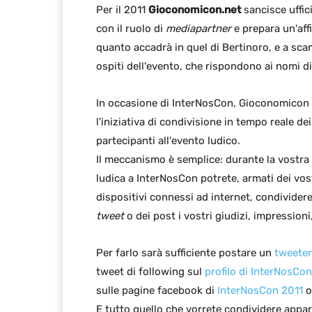
Per il 2011
Gioconomicon.net
sancisce uffic
con il ruolo di
mediapartner
e prepara un'aff
quanto accadrà in quel di Bertinoro, e a scam
ospiti dell'evento, che rispondono ai nomi d
In occasione di InterNosCon, Gioconomicon
l'iniziativa di condivisione in tempo reale dei
partecipanti all'evento ludico.
Il meccanismo è semplice: durante la vostra
ludica a InterNosCon potrete, armati dei vos
dispositivi connessi ad internet, condivider
tweet
o dei post i vostri giudizi, impressio
Per farlo sarà sufficiente postare un
tweeter
tweet di following sul
profilo di InterNosCon
sulle pagine facebook di
InterNosCon 2011
o
E tutto quello che vorrete condividere appa