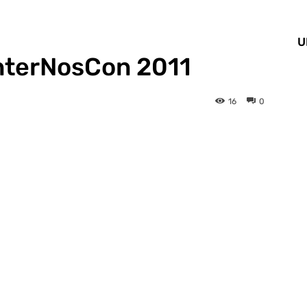
U
nterNosCon 2011
16
0