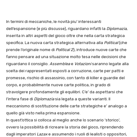
In termini di meccaniche, le novità piu’ interessanti
dell’espansione (e più discusse), riguardano infatti la
Diplomazia
,
inserita in altri aspetti del gioco oltre che nella carta strategica
specifica. La nuova carta strategica alternativa alla
Political
(che
prende l’originale nome di
Political 2
), introduce nuove carte che
fanno pensare ad una situazione molto tesa nelle decisioni che
riguardano il consiglio.
Assemblea
e
Votazioni
saranno legate alla
scelta dei rappresentati esposti a corruzione, carte per patti e
promesse, rischio di assassinio, con tanto di killer e guardie del
corpo, e probabilmente nuove carte politica, in grado di
stravolgere profondamente gli equilibri. C’e’ da aspettarsi che
l’intera fase di
Diplomazia
sia legata a queste varianti. Il
meccanismo di sostituzione delle carte strategiche e’ analogo a
quello già visto nella prima espansione.
In quest’ottica si colloca al meglio anche lo scenario ‘storico’,
ovvero la possibilità di ricreare la storia del gioco, riprendendo
dagli imperatori
Lazax
e assumendo i ruoli di lealisti o oppositori,