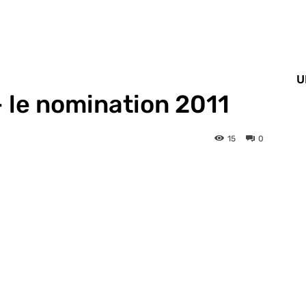
U
– le nomination 2011
15
0