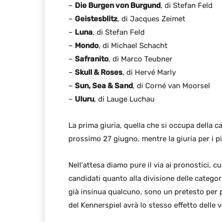
–
Die Burgen von Burgund
, di Stefan Feld
–
Geistesblitz
, di Jacques Zeimet
–
Luna
, di Stefan Feld
–
Mondo
, di Michael Schacht
–
Safranito
, di Marco Teubner
–
Skull & Roses
, di Hervé Marly
–
Sun, Sea & Sand
, di Corné van Moorsel
–
Uluru
, di Lauge Luchau
La prima giuria, quella che si occupa della ca
prossimo 27 giugno, mentre la giuria per i più 
Nell'attesa diamo pure il via ai pronostici,
candidati quanto alla divisione delle categor
già insinua qualcuno, sono un pretesto per pr
del Kennerspiel avrà lo stesso effetto delle 