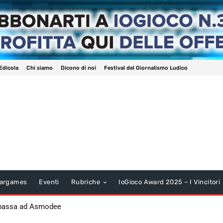
Edicola
Chi siamo
Dicono di noi
Festival del Giornalismo Ludico
argames
Eventi
Rubriche
IoGioco Award 2025 – I Vincitori
 passa ad Asmodee