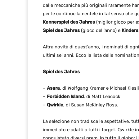
dalle meccaniche più originali raramente ha
per le continue lamentele in tal senso che q
Kennerspiel des Jahres
(miglior gioco per es
Spiel des Jahres
(gioco dell'anno) e
Kinders
Altra novità di quest'anno, i nominati di ogn
ultimi sei anni. Ecco la lista delle nomination
Spiel des Jahres
–
Asara
, di Wolfgang Kramer e Michael Kiesl
–
Forbidden Island
, di Matt Leacock.
–
Qwirkle
, di Susan McKinley Ross.
La selezione non tradisce le aspettative: tut
immediato e adatti a tutti i target. Qwirkle in
conquistato diversi premi in tutto il globo;