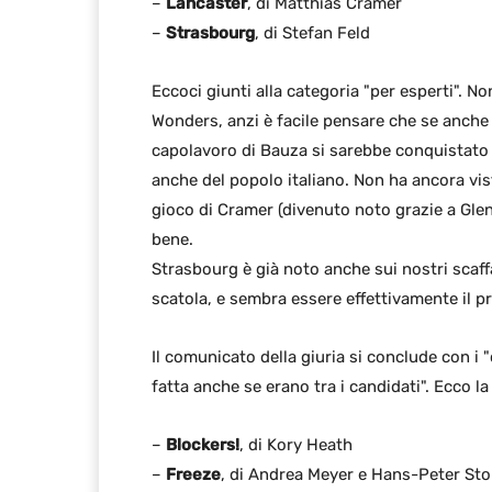
–
Lancaster
, di Matthias Cramer
–
Strasbourg
, di Stefan Feld
Eccoci giunti alla categoria "per esperti". N
Wonders, anzi è facile pensare che se anche 
capolavoro di Bauza si sarebbe conquistato 
anche del popolo italiano. Non ha ancora vis
gioco di Cramer (divenuto noto grazie a Glen
bene.
Strasbourg è già noto anche sui nostri scaff
scatola, e sembra essere effettivamente il p
Il comunicato della giuria si conclude con i 
fatta anche se erano tra i candidati". Ecco la 
–
Blockers!
, di Kory Heath
–
Freeze
, di Andrea Meyer e Hans-Peter Stol